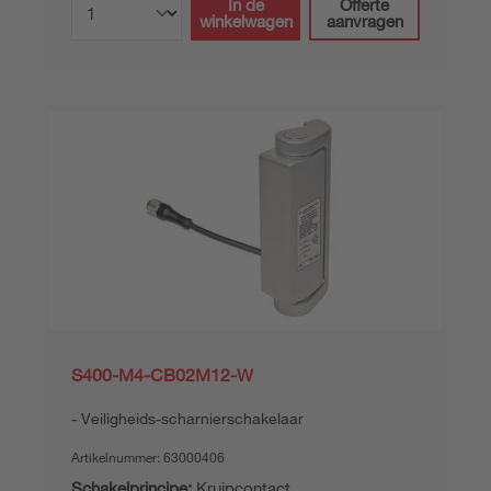
In de
Offerte
winkelwagen
aanvragen
S400-M4-CB02M12-W
Veiligheids-scharnierschakelaar
Artikelnummer:
63000406
Schakelprincipe:
Kruipcontact