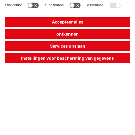
S410-M1M12-T
Veiligheids-scharnierschakelaar
Artikelnummer:
63000409
Schakelprincipe:
Sprongcontact
Aansluiting:
Ronde stekker
€ 168,00*
Catalogusprijs:
Uw prijs:
Inloggen
Verwachte levertijd: 25 werkdagen
Vergelijken
In de
Offerte
winkelwagen
aanvragen