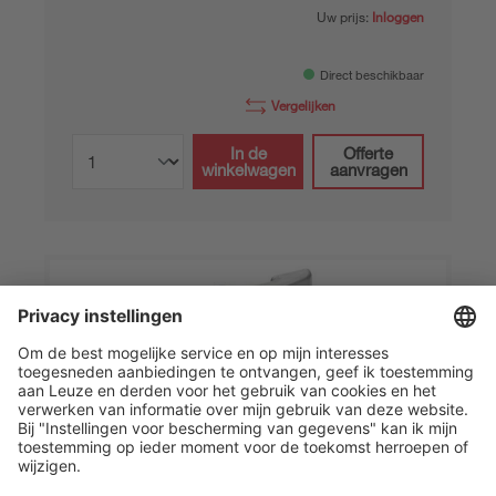
Uw prijs:
Inloggen
Direct beschikbaar
Vergelijken
In de
Offerte
winkelwagen
aanvragen