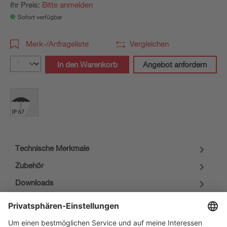
Ihr Preis:
Bitte anmelden
Sofort verfügbar
Merk-/Anfrageliste
Vergleichen
In den Warenkorb
Angebot anfordern
Technische Merkmale
Zubehör
Downloads