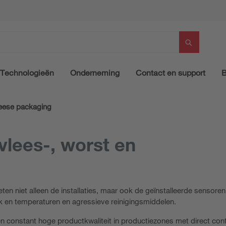
Technologieën
Onderneming
Contact en support
B
eese packaging
vlees-, worst en
en niet alleen de installaties, maar ook de geïnstalleerde sensoren
uk en temperaturen en agressieve reinigingsmiddelen.
 constant hoge productkwaliteit in productiezones met direct con