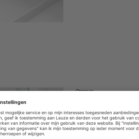
Opgave:
In een industriële snijmachine
verpakking voorgeportioneerd 
van de voorkant van het snijg
transportband gemonteerd.
Oplossing:
De lichttaster HT53CL1.X met