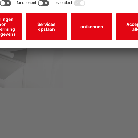
laserspot voor de herkenning
een nauwkeurige positionering