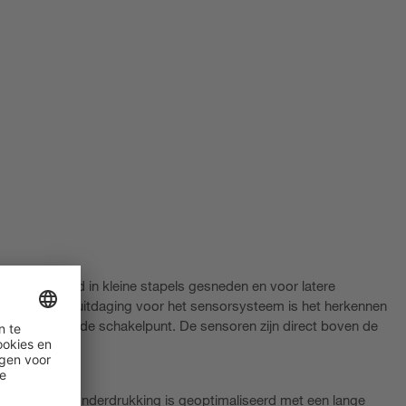
 wordt snijgoed in kleine stapels gesneden en voor latere
in trays. De uitdaging voor het sensorsysteem is het herkennen
oed op hetzelfde schakelpunt. De sensoren zijn direct boven de
 achtergrondonderdrukking is geoptimaliseerd met een lange