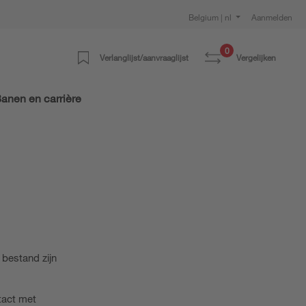
Belgium | nl
Aanmelden
0
Verlanglijst/aanvraaglijst
Vergelijken
anen en carrière
 bestand zijn
tact met