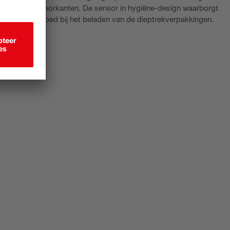
 van productvoorkanten. De sensor in hygiëne-design waarborgt
 van het snijgoed bij het beladen van de dieptrekverpakkingen.