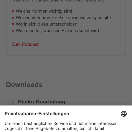
Welche Normen wichtig sind
Welche Verfahren zur Risikoeinschätzung es gibt
Worin sich diese unterscheiden
Was man tut, wenn ein Risiko erkannt wird
Zum Podcast
Downloads
Risiko-Beurteilung