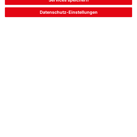
Bandvariante:
Standardband
Geeignet für:
Barcode-Positioniersystem Serie
BPS 8, Barcode-Pos...
Länge:
60.000 mm
1.041,00 €*
Listenpreis:
Ihr Preis:
Bitte anmelden
Sofort verfügbar
Vergleichen
In den
Angebot
Warenkorb
anfordern
1
2
3
8
Artikeldaten vom: 06.08.26