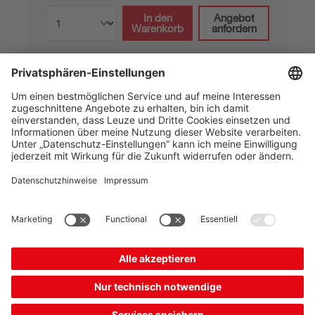
In den
Angebot
Warenkorb
anfordern
BCB G30 H47 L060
Barcodeband
Artikelnummer:
50104797