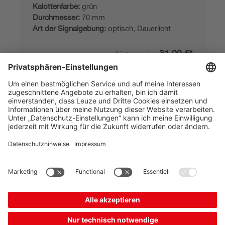
Kalottenfarbe:
grün
Durchmesser:
70 mm
Art der Signalgebung:
optisch, Dauerlicht
31,00 €*
Listenpreis:
Ihr Preis:
Bitte anmelden
Sofort verfügbar
Vergleichen
In den
Angebot
Warenkorb
anfordern