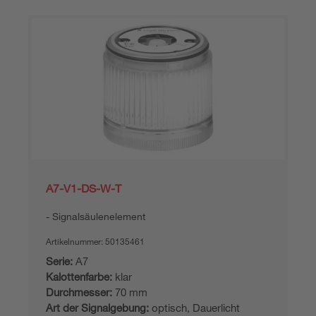
A7-V1-DS-W-T
Signalsäulenelement
Artikelnummer:
50135461
Serie:
A7
Kalottenfarbe:
klar
Durchmesser:
70 mm
Art der Signalgebung:
optisch, Dauerlicht