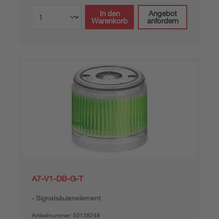
In den
Angebot
Warenkorb
anfordern
A7-V1-DB-G-T
Signalsäulenelement
Artikelnummer:
50138248