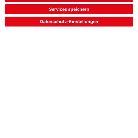
A7-V1-DS-O-T
Signalsäulenelement
Artikelnummer:
50135458
Serie:
A7
Kalottenfarbe:
orange
Durchmesser:
70 mm
Art der Signalgebung:
optisch, Dauerlicht
31,00 €*
Listenpreis:
Ihr Preis:
Bitte anmelden
Sofort verfügbar