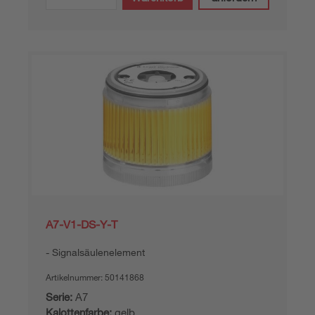
A7-V1-DS-Y-T
Signalsäulenelement
Artikelnummer:
50141868
Serie:
A7
Kalottenfarbe:
gelb