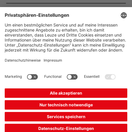
The Sensor People
Quick Links
Newsletter
Folgen Sie uns
Kontakt
* Alle Preise exkl. gesetzl.
Datenschutz
Mehrwertsteuer zzgl.
Cookie Einstellungen
Versandkosten, wenn nicht
Impressum
B2B
AGB
anders angegeben.
CE