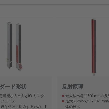
ダード形状
反射原理
定可能な入出力とIO-リンク
最大検出範囲700 mmの
ーフェイス
最大3.5m/sで10×10×1
高速な処理に対応するため、1
体の検出