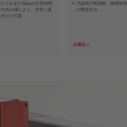
たりわずか30μsの応答時間
汚染時の再調整、故障前
横方向の溝により、非常に柔
の警告出力
り付けが可能
全製品