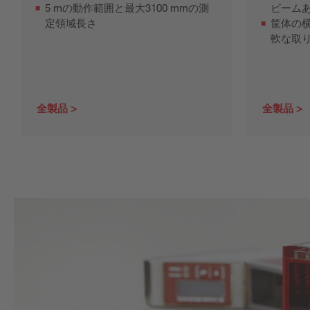
5 mの動作範囲と最大3100 mmの測
ビームあ
定領域長さ
筐体の
軟な取
全製品
全製品