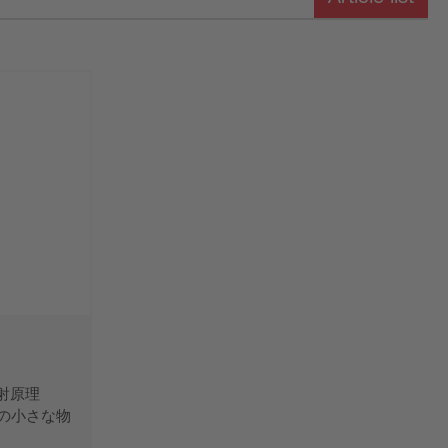
反射原理
mmの小さな物