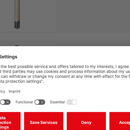
MLD510-RT3
マルチビーム-セーフティライドバ
シーバ
MLD510-RT3/A