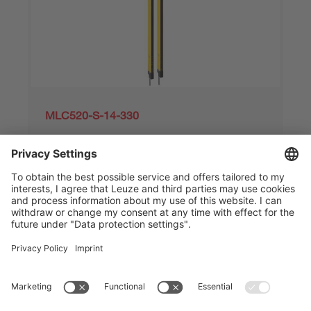
MLC520-S-14-330
セーフティセンサ セット
製品番号:
68601033
比較
見積もりを依頼
1
2
3
6