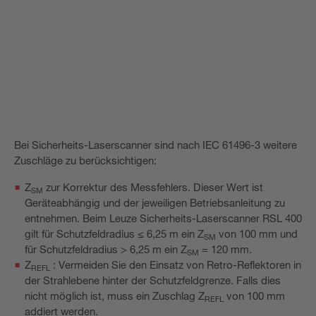
Bei Sicherheits-Laserscanner sind nach IEC 61496-3 weitere
Zuschläge zu berücksichtigen:
Z
zur Korrektur des Messfehlers. Dieser Wert ist
SM
Geräteabhängig und der jeweiligen Betriebsanleitung zu
entnehmen. Beim Leuze Sicherheits-Laserscanner RSL 400
gilt für Schutzfeldradius ≤ 6,25 m ein Z
von 100 mm und
SM
für Schutzfeldradius > 6,25 m ein Z
= 120 mm.
SM
Z
: Vermeiden Sie den Einsatz von Retro-Reflektoren in
REFL
der Strahlebene hinter der Schutzfeldgrenze. Falls dies
nicht möglich ist, muss ein Zuschlag Z
von 100 mm
REFL
addiert werden.