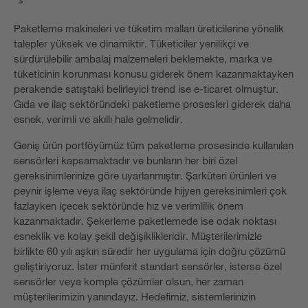
Paketleme makineleri ve tüketim malları üreticilerine yönelik
talepler yüksek ve dinamiktir. Tüketiciler yenilikçi ve
sürdürülebilir ambalaj malzemeleri beklemekte, marka ve
tüketicinin korunması konusu giderek önem kazanmaktayken
perakende satıştaki belirleyici trend ise e-ticaret olmuştur.
Gıda ve ilaç sektöründeki paketleme prosesleri giderek daha
esnek, verimli ve akıllı hale gelmelidir.
Geniş ürün portföyümüz tüm paketleme prosesinde kullanılan
sensörleri kapsamaktadır ve bunların her biri özel
gereksinimlerinize göre uyarlanmıştır. Şarküteri ürünleri ve
peynir işleme veya ilaç sektöründe hijyen gereksinimleri çok
fazlayken içecek sektöründe hız ve verimlilik önem
kazanmaktadır. Şekerleme paketlemede ise odak noktası
esneklik ve kolay şekil değişiklikleridir. Müşterilerimizle
birlikte 60 yılı aşkın süredir her uygulama için doğru çözümü
geliştiriyoruz. İster münferit standart sensörler, isterse özel
sensörler veya komple çözümler olsun, her zaman
müşterilerimizin yanındayız. Hedefimiz, sistemlerinizin