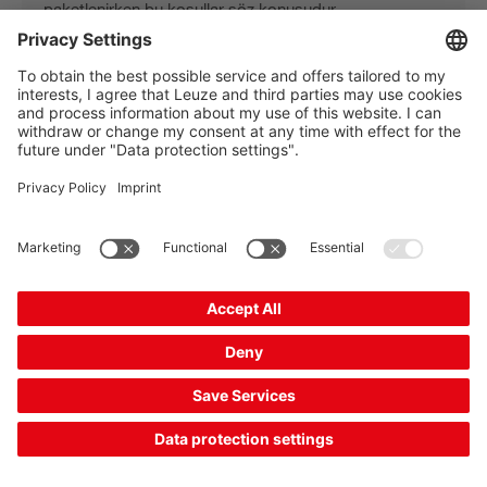
paketlenirken bu koşullar söz konusudur.
Daha fazla bilgi