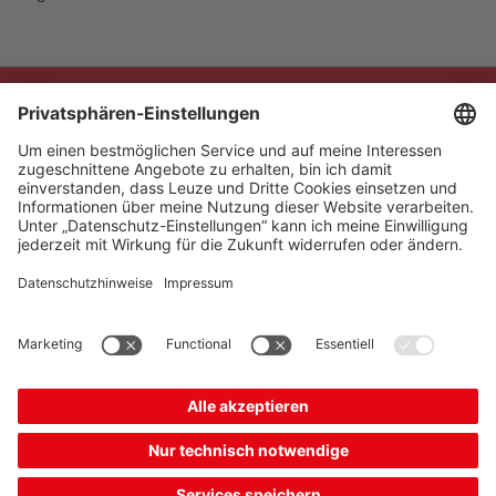
The Sensor People
Quick links
Newsletter
Seguici
Contatto
* Tutti i prezzi sono al netto
Protezione dei dati
dell'IVA vigente e non
Impostazioni dei cookie
comprensivi delle spese di
Note redazionali
B2B
spedizione.
Condizioni generali di