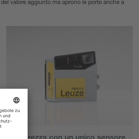
a del valore aggiunto ma aprono le porte anche a
Sicurezza con un unico sensore