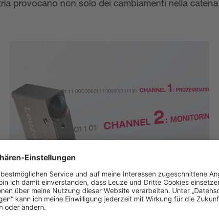
ustria provocano non solo dei cambiamenti nella caten
Principio Dual Channel