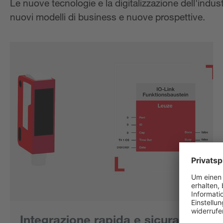
Le nuove tecnologie e la digitalizzazione dell'ind
nuovi modelli di business e nuove prospettive.
Integrazione rapida e sicura di