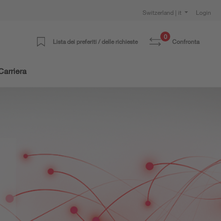
Switzerland | it
Login
0
Lista dei preferiti / delle richieste
Confronta
Carriera