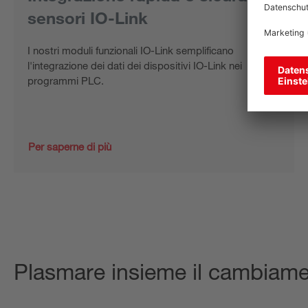
sensori IO-Link
I nostri moduli funzionali IO-Link semplificano
l'integrazione dei dati dei dispositivi IO-Link nei
programmi PLC.
Per saperne di più
Plasmare insieme il cambiame