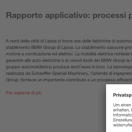
Rapporto applicativo: processi p
A nord della città di Lipsia si trova una delle fabbriche di autom
stabilimento BMW Group di Lipsia. Lo stabilimento sassone prod
motore a combustione ed elettrici. La mobilità elettrica richiede 
garantire alle auto elettriche o ai veicoli ibridi del BMW Group la
gruppo automobilistico produce anch’esse in loco. La tecnologia
realizzata da Schaeffler Special Machinery, l'azienda di ingegner
Group, fornisce un importante contributo a un processo efficient
Per saperne di più