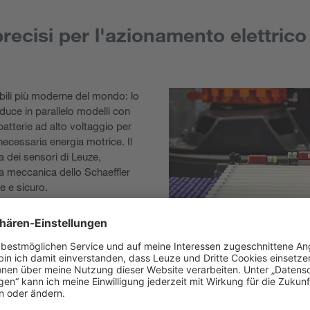
recisi per l'azionamento elettrico
obili più moderne del mondo: lo
uce in parallelo modelli con
batterie ad alto voltaggio per
 necessaria energia motrice. Il
 dei sensori di Leuze,
ia meccanica dello Schaeffler
e e sicuro.