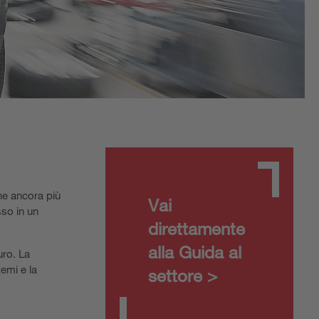
one ancora più
Vai
sso in un
direttamente
alla Guida al
uro. La
temi e la
settore >