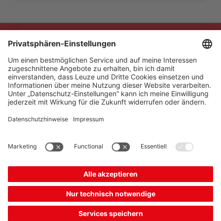
The Sensor People
Quick links
Newsletter
Seguici
Contatto
* Tutti i prezzi sono al netto
Protezione dei dati
dell'IVA vigente e non
Impostazioni dei cookie
comprensivi delle spese di
Note redazionali
B2B
spedizione.
Condizioni generali di
contratto