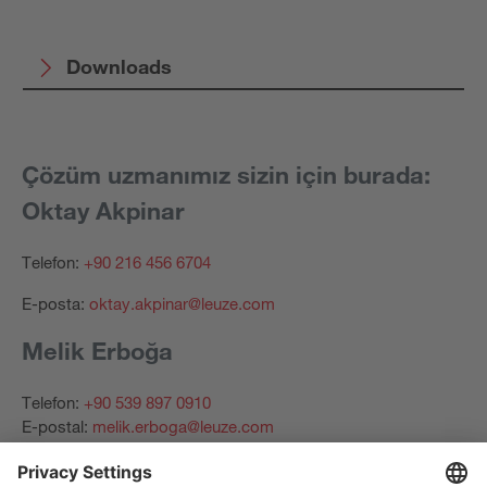
Downloads
Çözüm uzmanımız sizin için burada:
Oktay Akpinar
Telefon:
+90 216 456 6704
E-posta:
oktay.akpinar@leuze.com
Melik Erboğa
Telefon:
+90 539 897 0910
E-postal:
melik.erboga@leuze.com