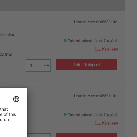
Ürün numarası:
66533102
sör alıcı
Tahmini teslimat süresi: 7 iş günü
Karşılaştır
şlatma
Teklif talep et
Ürün numarası:
66501101
sör verici
Tahmini teslimat süresi: 7 iş günü
 50 m
Karşılaştır
zaltma