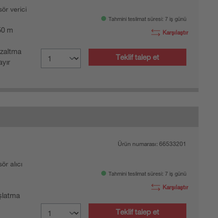
sör verici
Tahmini teslimat süresi: 7 iş günü
 50 m
Karşılaştır
zaltma
Teklif talep et
yır
Ürün numarası:
66533201
sör alıcı
Tahmini teslimat süresi: 7 iş günü
Karşılaştır
şlatma
Teklif talep et