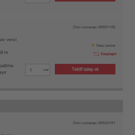
Ürün numarası:
66501100
sör verici
Talep üzerine
 50 m
Karşılaştır
zaltma
Teklif talep et
yır
Ürün numarası:
66533101