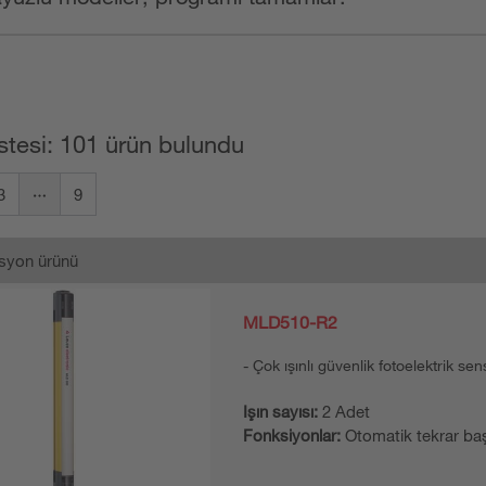
stesi: 101 ürün bulundu
3
9
syon ürünü
MLD510-R2
Çok ışınlı güvenlik fotoelektrik sen
Işın sayısı:
2 Adet
Fonksiyonlar:
Otomatik tekrar ba