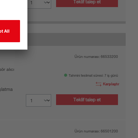
Teklif talep et
yır
Ürün numarası:
66533200
sör alıcı
Tahmini teslimat süresi: 7 iş günü
Karşılaştır
şlatma
Teklif talep et
Ürün numarası:
66501200