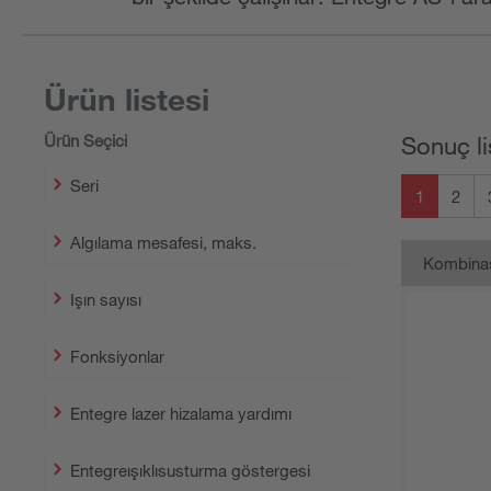
Ürün listesi
Ürün Seçici
Sonuç li
Seri
1
2
Algılama mesafesi, maks.
Kombina
Işın sayısı
Fonksiyonlar
Entegre lazer hizalama yardımı
Entegreışıklısusturma göstergesi