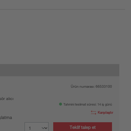
Ürün numarası:
66533100
sör alıcı
Tahmini teslimat süresi: 14 iş günü
Karşılaştır
şlatma
Teklif talep et