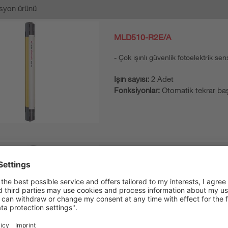
syon ürünü
MLD510-R2E/A
Çok ışınlı güvenlik fotoelektrik sen
Işın sayısı:
2 Adet
Fonksiyonlar:
Otomatik tekrar ba
MLD500-T2/A
Çok ışınlı güvenlik fotoelektrik sen
Algılama mesafesi, maks.:
0,5 ...
Işın sayısı:
2 Adet
Fonksiyonlar:
Çalışma mesafesi a