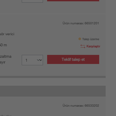
Ürün numarası:
66501201
sör verici
Talep üzerine
 50 m
Karşılaştır
zaltma
Teklif talep et
yır
Ürün numarası:
66533202