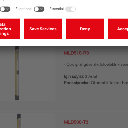
Entegre lazer hizalama yardımı:
Ha
syon ürünü
MLD510-R3
Çok ışınlı güvenlik fotoelektrik sen
Işın sayısı:
3 Adet
Fonksiyonlar:
Otomatik tekrar ba
MLD500-T3