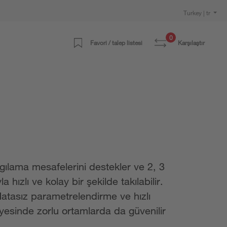
Turkey | tr
0
Favori / talep listesi
Karşılaştır
algılama mesafelerini destekler ve 2, 3
 hızlı ve kolay bir şekilde takılabilir.
 Hatasız parametrelendirme ve hızlı
ayesinde zorlu ortamlarda da güvenilir