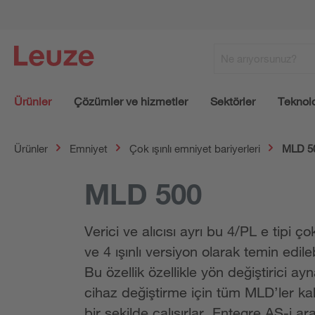
Ürünler
Çözümler ve hizmetler
Sektörler
Teknolo
Ürünler
Emniyet
Çok ışınlı emniyet bariyerleri
MLD 5
MLD 500
Verici ve alıcısı ayrı bu 4/PL e tipi 
ve 4 ışınlı versiyon olarak temin edileb
Bu özellik özellikle yön değiştirici 
cihaz değiştirme için tüm MLD’ler kab
bir şekilde çalışırlar. Entegre AS-i 