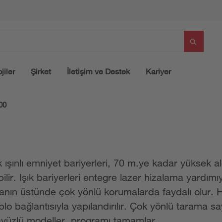
jiler
Şirket
İletişim ve Destek
Kariyer
00
çok ışınlı emniyet bariyerleri, 70 m.ye kadar yüksek 
ilir. Işık bariyerleri entegre lazer hizalama yardımıyla
aynanın üstünde çok yönlü korumalarda faydalı olur.
lo bağlantısıyla yapılandırılır. Çok yönlü tarama s
arayüzlü modeller, programı tamamlar.