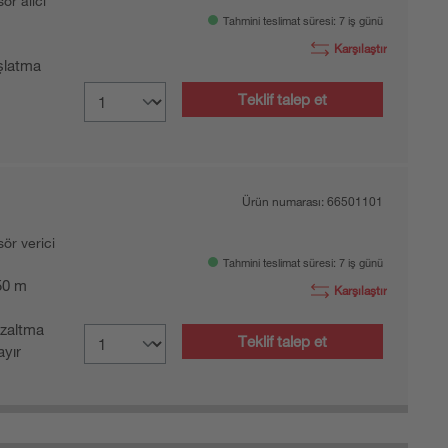
sör alıcı
Tahmini teslimat süresi: 7 iş günü
Karşılaştır
şlatma
Teklif talep et
Ürün numarası:
66501101
sör verici
Tahmini teslimat süresi: 7 iş günü
 50 m
Karşılaştır
zaltma
Teklif talep et
yır