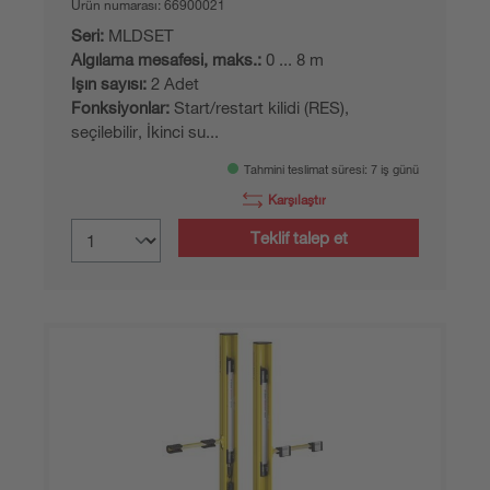
Ürün numarası:
66900021
Seri:
MLDSET
Algılama mesafesi, maks.:
0 ... 8 m
Işın sayısı:
2 Adet
Fonksiyonlar:
Start/restart kilidi (RES),
seçilebilir, İkinci su...
Tahmini teslimat süresi: 7 iş günü
Karşılaştır
Teklif talep et