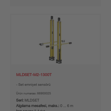
MLDSET-M2-1300T
Set emniyet sensörü
Ürün numarası:
66900025
Seri:
MLDSET
Algılama mesafesi, maks.:
0 ... 6 m