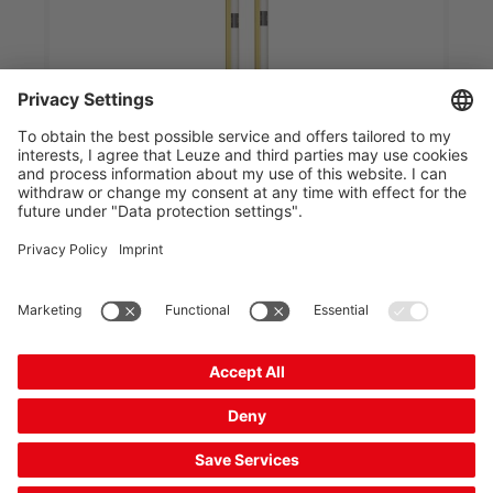
MLDSET-M2-T
Set emniyet sensörü
Ürün numarası:
66900070
Algılama mesafesi, maks.:
0,5 ... 6 m
Işın sayısı:
3 Adet
Tahmini teslimat süresi: 7 iş günü
Karşılaştır
Teklif talep et