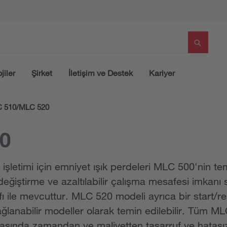
jiler
Şirket
İletişim ve Destek
Kariyer
 510/MLC 520
0
 işletimi için emniyet ışık perdeleri MLC 500'nin t
l değiştirme ve azaltılabilir çalışma mesafesi imkanı
ı ile mevcuttur. MLC 520 modeli ayrıca bir start/res
ağlanabilir modeller olarak temin edilebilir. Tüm ML
rasında zamandan ve maliyetten tasarruf ve hatası