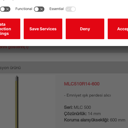
Seri:
MLC 500
Algılama mesafesi, maks.:
0 ... 6
Çözünürlük:
14 mm
Koruma alanıyüksekliği:
450 mm
erini gösterin
(1)
syon ürünü
MLC510R14-600
Emniyet ışık perdesi alıcı
Seri:
MLC 500
Çözünürlük:
14 mm
Koruma alanıyüksekliği:
600 mm