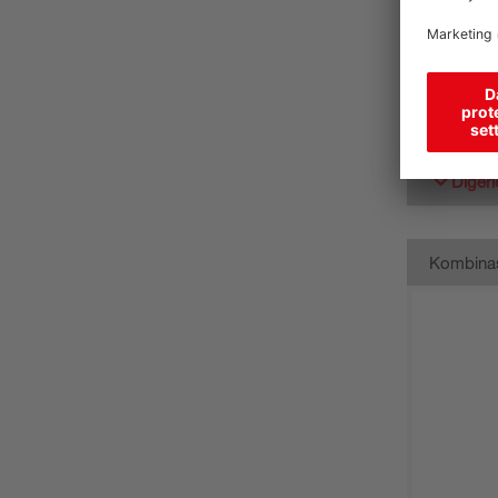
Diğerl
Kombina