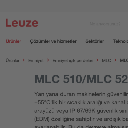
Ürünler
Çözümler ve hizmetler
Sektörler
Teknolo
Ürünler
Emniyet
Emniyet ışık perdeleri
MLC
MLC
MLC 510/MLC 52
Yan yana duran makinelerin güvenilir
+55°C'lik bir sıcaklık aralığı ve kana
arayüzü veya IP 67/69K güvenlik sınıf
(EDM) özelliğine sahiptir ve ardışık b
ayarlanabilir. Bu da devreye alma sı