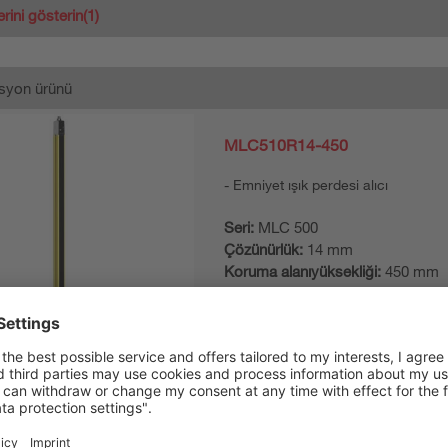
erini gösterin
(1)
syon ürünü
MLC510R14-450
Emniyet ışık perdesi alıcı
Seri:
MLC 500
Çözünürlük:
14 mm
Koruma alanıyüksekliği:
450 mm
MLC500T14-450
Emniyet ışık perdesi verici