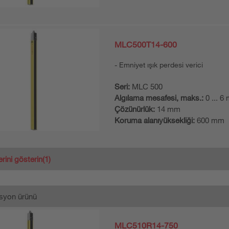
MLC500T14-600
Emniyet ışık perdesi verici
Seri:
MLC 500
Algılama mesafesi, maks.:
0 ... 6
Çözünürlük:
14 mm
Koruma alanıyüksekliği:
600 mm
erini gösterin
(1)
syon ürünü
MLC510R14-750