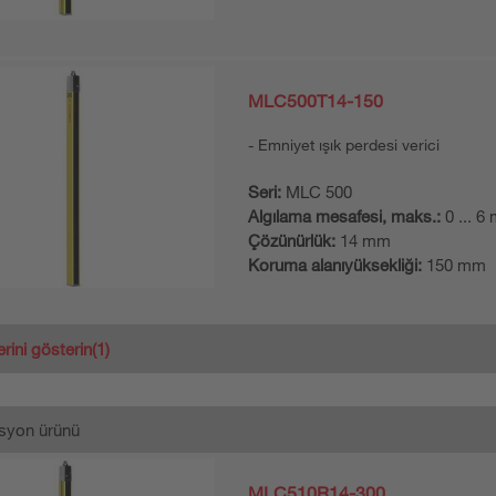
MLC500T14-150
Emniyet ışık perdesi verici
Seri:
MLC 500
Algılama mesafesi, maks.:
0 ... 6
Çözünürlük:
14 mm
Koruma alanıyüksekliği:
150 mm
erini gösterin
(1)
syon ürünü
MLC510R14-300