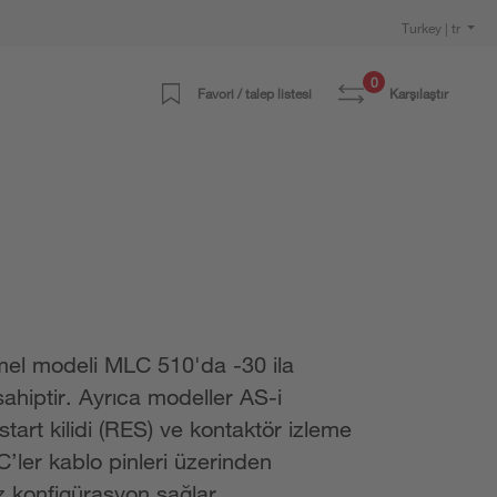
Turkey | tr
0
Favori / talep listesi
Karşılaştır
emel modeli MLC 510'da -30 ila
 sahiptir. Ayrıca modeller AS-i
tart kilidi (RES) ve kontaktör izleme
C’ler kablo pinleri üzerinden
z konfigürasyon sağlar.