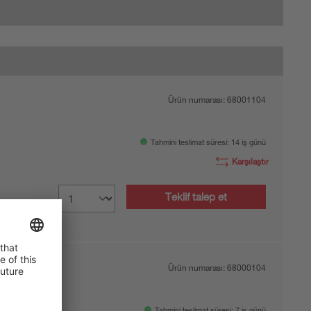
Ürün numarası:
68001104
Tahmini teslimat süresi: 14 iş günü
Karşılaştır
Teklif talep et
Ürün numarası:
68000104
Tahmini teslimat süresi: 7 iş günü