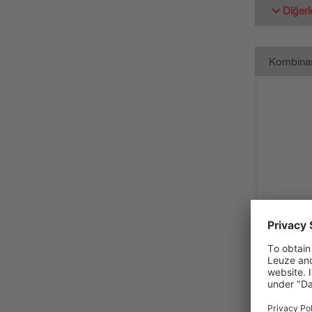
Diğerl
Kombina