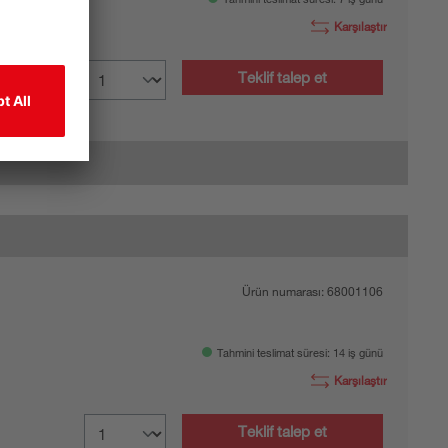
Karşılaştır
 m
Teklif talep et
Ürün numarası:
68001106
Tahmini teslimat süresi: 14 iş günü
Karşılaştır
Teklif talep et