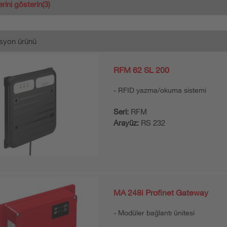
erini gösterin
(3)
syon ürünü
RFM 62 SL 200
RFID yazma/okuma sistemi
Seri:
RFM
Arayüz:
RS 232
MA 248i Profinet Gateway
Modüler bağlantı ünitesi