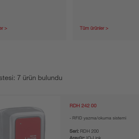
er
Tüm ürünler
stesi: 7 ürün bulundu
RDH 242 00
RFID yazma/okuma sistemi
Seri:
RDH 200
Arayüz:
IO-Link