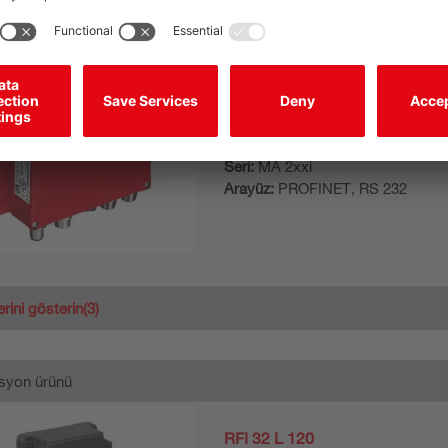
MA 248i Profinet Gateway
Modüler bağlantı ünitesi
Seri:
MA 2xxi
Arayüz:
PROFINET, RS 232
erini gösterin
(3)
syon ürünü
RFI 32 L 120