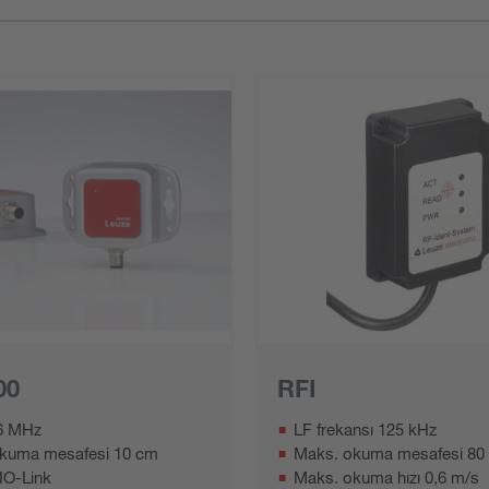
00
RFI
6 MHz
LF frekansı 125 kHz
kuma mesafesi 10 cm
Maks. okuma mesafesi 8
IO-Link
Maks. okuma hızı 0,6 m/s