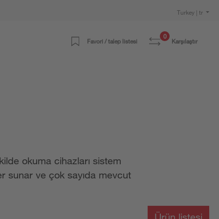
Turkey | tr
0
Favori / talep listesi
Karşılaştır
kilde okuma cihazları sistem
ler sunar ve çok sayıda mevcut
Ürün listesi