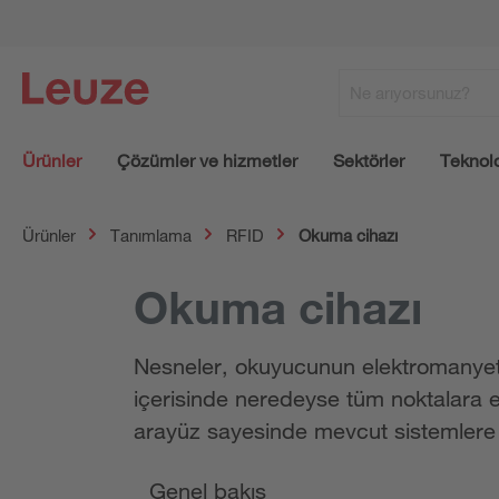
Ürünler
Çözümler ve hizmetler
Sektörler
Teknolo
Ürünler
Tanımlama
RFID
Okuma cihazı
Okuma cihazı
Nesneler, okuyucunun elektromanyetik
içerisinde neredeyse tüm noktalara e
arayüz sayesinde mevcut sistemlere e
Genel bakış