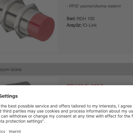
RFID yazma/okuma sistemi
Seri:
RDH 100
Arayüz:
IO-Link
syon ürünü
RFM 32 SL 200 Ex-n
RFID yazma/okuma sistemi
Seri:
RFM
Arayüz:
RS 232