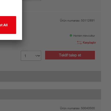
Ürün numarası:
50112891
Hemen mevcuttur
Karşılaştır
Teklif talep et
Ürün numarası:
50040500