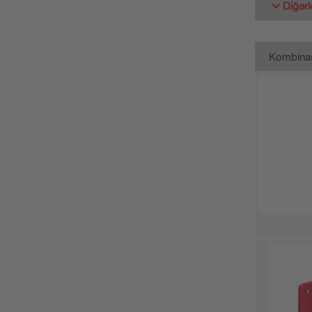
Diğerl
Kombina