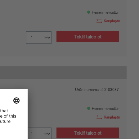
Hemen mevcuttur
Karşılaştır
Teklif talep et
Ürün numarası:
50103087
Hemen mevcuttur
Karşılaştır
Teklif talep et