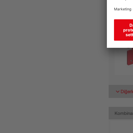
Diğerl
Kombina