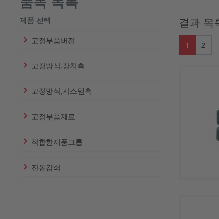
품목 목록
제품 선택
결과 목
고정부품버전
1
2
고정방식,장치측
고정방식,시스템측
고정부품재료
적합한제품그룹
진동감쇠