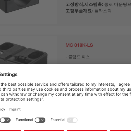
고정방식,시스템측:
통로 마운팅
고정부품재료:
플라스틱
MC 018K-LS
클램프 피스
고정부품버전:
클램핑 홀더
고정방식,장치측:
엔드 스토퍼로 
고정방식,시스템측:
통로 마운팅
고정부품재료:
플라스틱
MC 018K