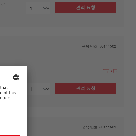
으로
견적 요청
품목 번호:
50111502
비교
클램핑 가능
으로
견적 요청
품목 번호:
50111501