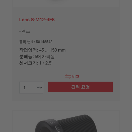
Lens S-M12-4F8
렌즈
품목 번호:
50148542
작업영역:
45 ... 150 mm
분해능:
5메가픽셀
센서크기:
1 / 2.5''
비교
견적 요청