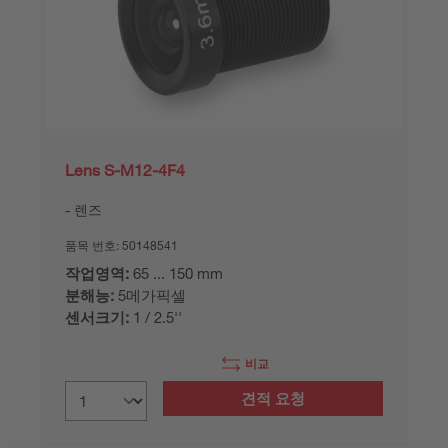
Lens S-M12-4F4
렌즈
품목 번호:
50148541
작업영역:
65 ... 150 mm
분해능:
5메가픽셀
센서크기:
1 / 2.5''
비교
견적 요청