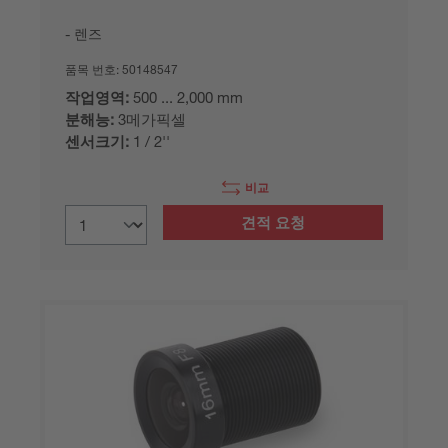
렌즈
품목 번호:
50148547
작업영역:
500 ... 2,000 mm
분해능:
3메가픽셀
센서크기:
1 / 2''
비교
견적 요청