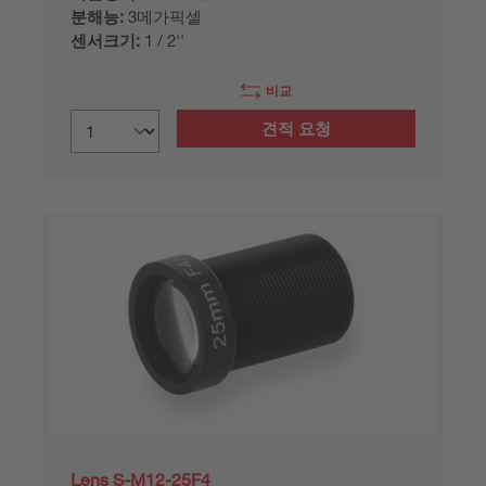
분해능:
3메가픽셀
센서크기:
1 / 2''
비교
견적 요청
Lens S-M12-25F4