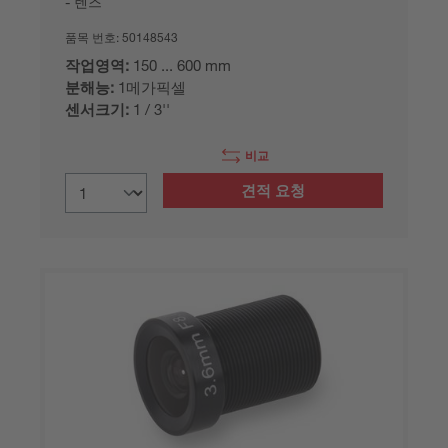
렌즈
품목 번호:
50148543
작업영역:
150 ... 600 mm
분해능:
1메가픽셀
센서크기:
1 / 3''
비교
견적 요청