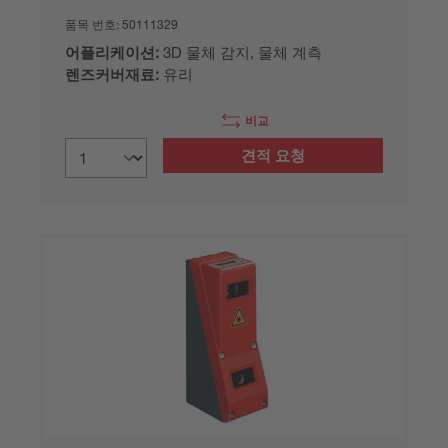
품목 번호:
50111329
어플리케이션:
3D 물체 감지, 물체 계측
렌즈커버재료:
유리
비교
견적 요청