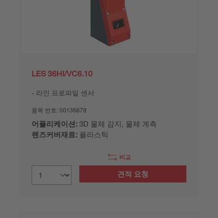
LES 36HI/VC6.10
라인 프로파일 센서
품목 번호:
50136678
어플리케이션:
3D 물체 감지, 물체 계측
렌즈커버재료:
플라스틱
비교
견적 요청