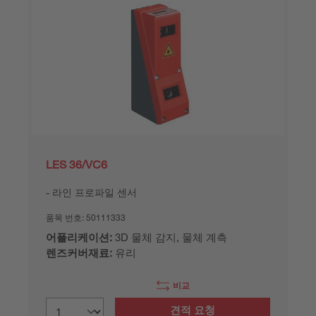
LES 36/VC6
라인 프로파일 센서
품목 번호:
50111333
어플리케이션:
3D 물체 감지, 물체 계측
렌즈커버재료:
유리
비교
견적 요청