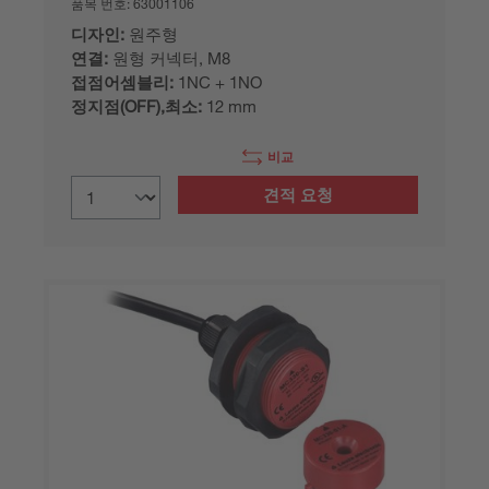
품목 번호:
63001106
디자인:
원주형
연결:
원형 커넥터, M8
접점어셈블리:
1NC + 1NO
정지점(OFF),최소:
12 mm
비교
견적 요청