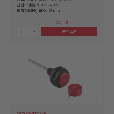
접점어셈블리:
1NC + 1NO
정지점(OFF),최소:
12 mm
비교
견적 요청
MC330-S1C2-A