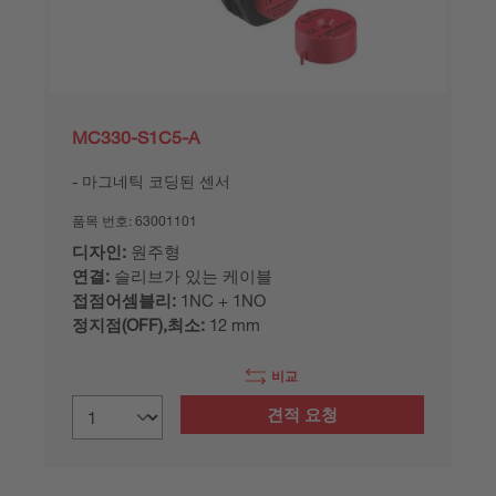
MC330-S1C5-A
마그네틱 코딩된 센서
품목 번호:
63001101
디자인:
원주형
연결:
슬리브가 있는 케이블
접점어셈블리:
1NC + 1NO
정지점(OFF),최소:
12 mm
비교
견적 요청