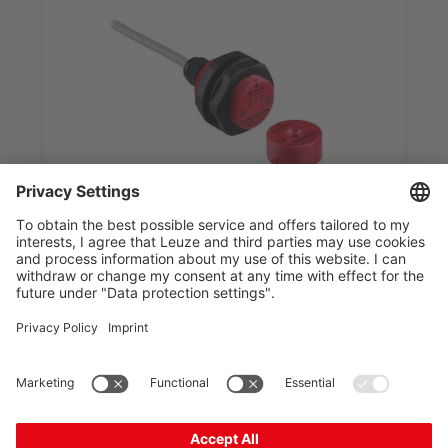
MC330-S2C5-A
마그네틱 코딩된 센서
품목 번호:
63001121
디자인:
원주형
연결:
슬리브가 있는 케이블
접점어셈블리:
2NO
정지점(OFF),최소:
15 mm