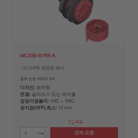
MC330-S1R5-A
마그네틱 코딩된 센서
품목 번호:
63001104
디자인:
원주형
연결:
슬리브가 있는 케이블
접점어셈블리:
1NC + 1NO
정지점(OFF),최소:
12 mm
비교
견적 요청