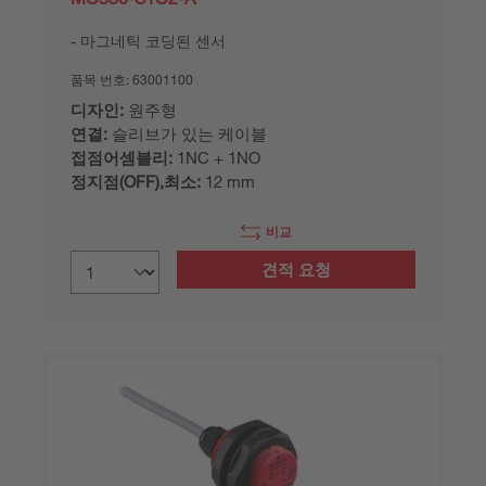
마그네틱 코딩된 센서
품목 번호:
63001100
디자인:
원주형
연결:
슬리브가 있는 케이블
접점어셈블리:
1NC + 1NO
정지점(OFF),최소:
12 mm
비교
견적 요청