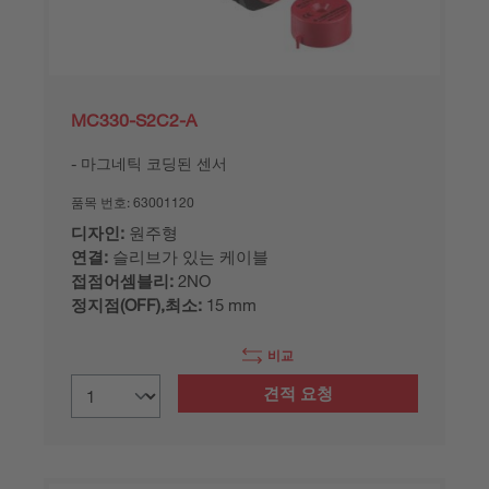
MC330-S2C2-A
마그네틱 코딩된 센서
품목 번호:
63001120
디자인:
원주형
연결:
슬리브가 있는 케이블
접점어셈블리:
2NO
정지점(OFF),최소:
15 mm
비교
견적 요청