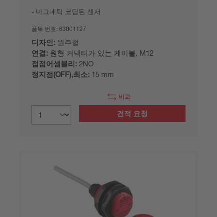
마그네틱 코딩된 센서
품목 번호:
63001127
디자인:
원주형
연결:
원형 커넥터가 있는 케이블, M12
접점어셈블리:
2NO
정지점(OFF),최소:
15 mm
비교
견적 요청