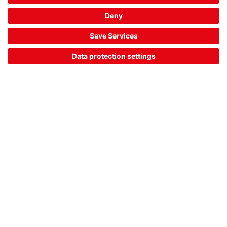
비교
견적 요청
MC330-S2M8-A
마그네틱 코딩된 센서
품목 번호:
63001126