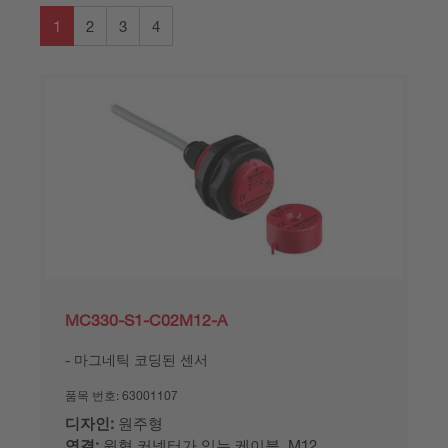
1
2
3
4
MC330-S1-C02M12-A
마그네틱 코딩된 센서
품목 번호:
63001107
디자인:
원주형
연결:
원형 커넥터가 있는 케이블, M12