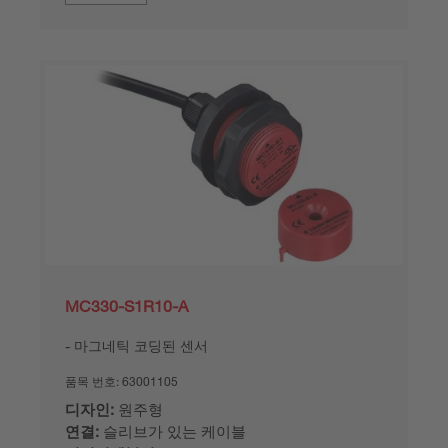
MC330-S1R10-A
마그네틱 코딩된 센서
품목 번호:
63001105
디자인:
원주형
연결:
슬리브가 있는 케이블