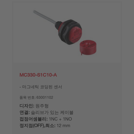
MC330-S1C10-A
마그네틱 코딩된 센서
품목 번호:
63001102
디자인:
원주형
연결:
슬리브가 있는 케이블
접점어셈블리:
1NC + 1NO
정지점(OFF),최소:
12 mm