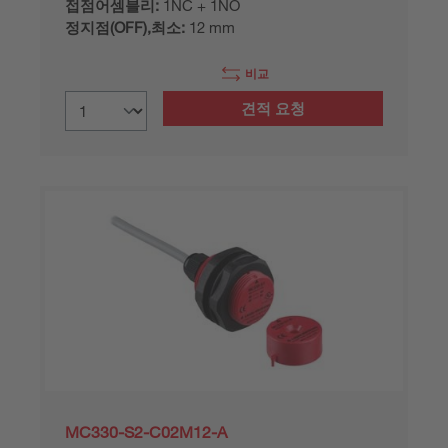
접점어셈블리:
1NC + 1NO
정지점(OFF),최소:
12 mm
비교
견적 요청
MC330-S2-C02M12-A