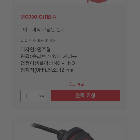
MC330-S1R2-A
마그네틱 코딩된 센서
품목 번호:
63001103
디자인:
원주형
연결:
슬리브가 있는 케이블
접점어셈블리:
1NC + 1NO
정지점(OFF),최소:
12 mm
비교
견적 요청