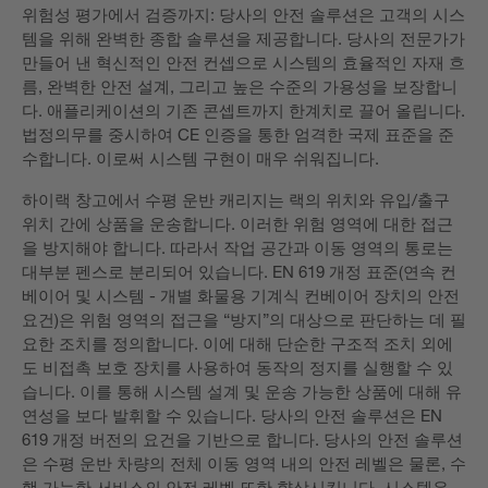
위험성 평가에서 검증까지: 당사의 안전 솔루션은 고객의 시스
템을 위해 완벽한 종합 솔루션을 제공합니다. 당사의 전문가가
만들어 낸 혁신적인 안전 컨셉으로 시스템의 효율적인 자재 흐
름, 완벽한 안전 설계, 그리고 높은 수준의 가용성을 보장합니
다. 애플리케이션의 기존 콘셉트까지 한계치로 끌어 올립니다.
법정의무를 중시하여 CE 인증을 통한 엄격한 국제 표준을 준
수합니다. 이로써 시스템 구현이 매우 쉬워집니다.
하이랙 창고에서 수평 운반 캐리지는 랙의 위치와 유입/출구
위치 간에 상품을 운송합니다. 이러한 위험 영역에 대한 접근
을 방지해야 합니다. 따라서 작업 공간과 이동 영역의 통로는
대부분 펜스로 분리되어 있습니다. EN 619 개정 표준(연속 컨
베이어 및 시스템 - 개별 화물용 기계식 컨베이어 장치의 안전
요건)은 위험 영역의 접근을 “방지”의 대상으로 판단하는 데 필
요한 조치를 정의합니다. 이에 대해 단순한 구조적 조치 외에
도 비접촉 보호 장치를 사용하여 동작의 정지를 실행할 수 있
습니다. 이를 통해 시스템 설계 및 운송 가능한 상품에 대해 유
연성을 보다 발휘할 수 있습니다. 당사의 안전 솔루션은 EN
619 개정 버전의 요건을 기반으로 합니다. 당사의 안전 솔루션
은 수평 운반 차량의 전체 이동 영역 내의 안전 레벨은 물론, 수
행 가능한 서비스의 안전 레벨 또한 향상시킵니다. 시스템은