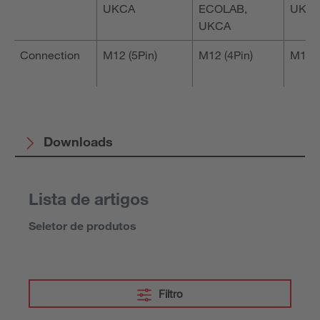
UKCA
ECOLAB,
UKC
UKCA
Connection
M12 (5Pin)
M12 (4Pin)
M12 (
Downloads
Lista de artigos
Seletor de produtos
Filtro