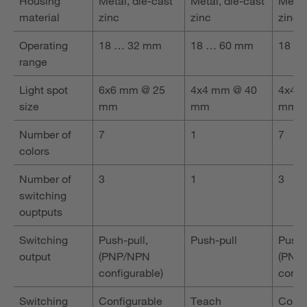
Housing
Metal, die-cast
Metal, die-cast
Metal
material
zinc
zinc
zinc
Operating
18 … 32 mm
18 … 60 mm
18 …
range
Light spot
6x6 mm @ 25
4x4 mm @ 40
4x4 
size
mm
mm
mm
Number of
7
1
7
colors
Number of
3
1
3
switching
ouptputs
Switching
Push-pull,
Push-pull
Push-
output
(PNP/NPN
(PNP
configurable)
confi
Switching
Configurable
Teach
Confi