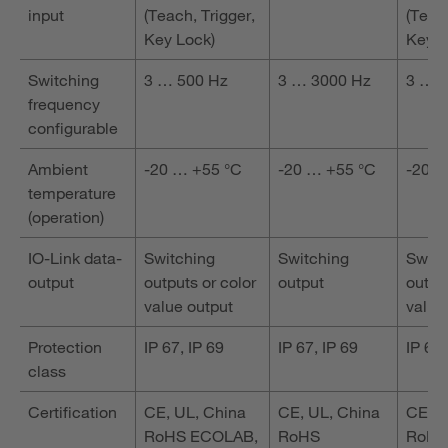
input
(Teach, Trigger,
(Teach
Key Lock)
Key L
Switching
3 … 500 Hz
3 … 3000 Hz
3 … 
frequency
configurable
Ambient
-20 … +55 °C
-20 … +55 °C
-20 …
temperature
(operation)
IO-Link data-
Switching
Switching
Switc
output
outputs or color
output
output
value output
value
Protection
IP 67, IP 69
IP 67, IP 69
IP 67,
class
Certification
CE, UL, China
CE, UL, China
CE, U
RoHS ECOLAB,
RoHS
RoHS