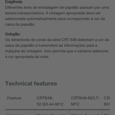
Exigência:
Diferentes itens de embalagem de papelão passam por uma
esteira transportadora. A cintagem apropriada deve ser
selecionada automaticamente para corresponder à cor da
caixa de papelão.
Solução:
Os detectores de cores da série CRT 648 detectam a cor da
caixa de papelão e transmitem as informações para a
máquina de cintagem. Isso permite que o sistema selecione
a cor apropriada da cinta.
Technical features
Feature
CRT648-
CRT648-60/LT-
CRT6
32.G/L44-M12
M12
60/L