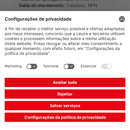
Saída de chaveamento:
Transístor, NPN
Comparar
Solicitar oferta
CRT 448.L3/444-M12