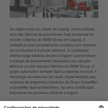
Na região norte da cidade de Leipzig, está localizada
uma das fábricas de automóveis mais modernas do
mundo: a fábrica do BMW Group em Leipzig. A
unidade produz paralelamente modelos com motores
de combustão e motores elétricos. A mobilidade
elétrica exige baterias de alta voltagem que fornecem
a energia de acionamento necessária aos veículos
elétricos ou aos veículos híbridos do BMW Group. O
grupo automotivo também fabrica baterias no local. A
tecnologia de sensores da Leuze, implementada pela
empresa de engenharia mecânica do Grupo Schaeffler,
a Schaeffler Special Machinery, faz uma contribuição
importante ao processo eficiente e seguro.