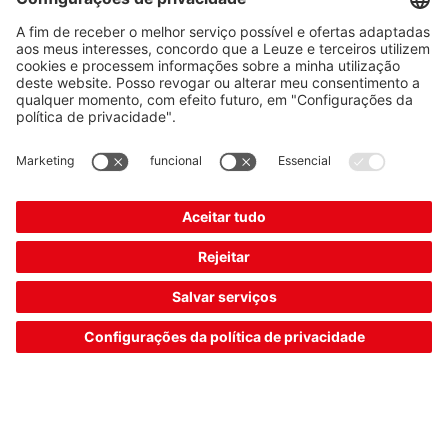
Exibir artigo
Downloads
The Sensor People
Quick links
Newsletter
Siga nossas redes