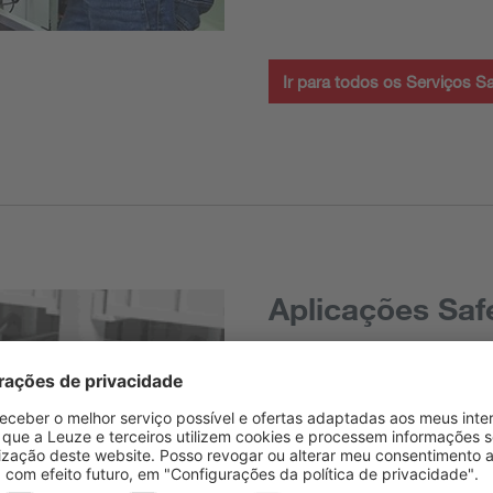
Ir para todos os Serviços Sa
Aplicações Saf
Sensores de seg
Os sensores de segurança cum
segurança exigidas em máqui
funções de parada de emergênc
sensores e componentes para 