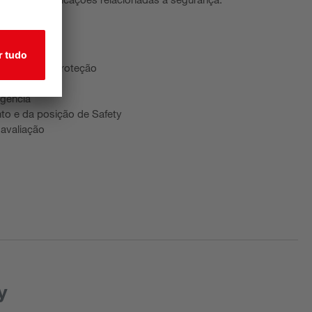
gurança
eração
ositivos de proteção
gência
o e da posição de Safety
 avaliação
y