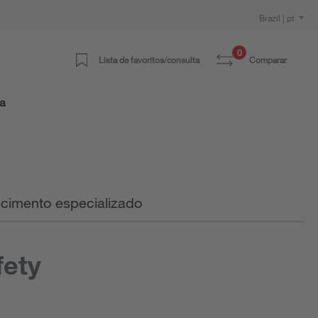
Brazil | pt
0
Lista de favoritos/consulta
Comparar
ra
cimento especializado
ety