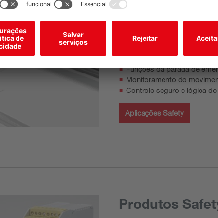
Aplicações relacionadas à se
Proteção dos pontos de op
Proteções de acesso e disp
Proteção de área
Funções da parada de emer
Monitoramento do moviment
Controle seguro e lógica de
Aplicações Safety
Produtos Safet