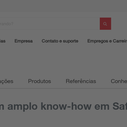
ias
Empresa
Contato e suporte
Empregos e Carrei
ações
Produtos
Referências
Conhe
om amplo know-how em Saf