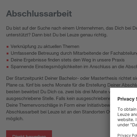
Abschlussarbeit
Du bist auf der Suche nach einem Unternehmen, das Dich bei De
unterstützt? Dann bist Du bei Leuze genau richtig.
Verknüpfung zu aktuellen Themen
Umfassende Betreuung durch Mitarbeitende der Fachabteilun
Deine Ergebnisse finden stets den Weg in unsere Praxis
Spannende Einstiegsmöglichkeiten im Anschluss an die Absch
Der Startzeitpunkt Deiner Bachelor- oder Masterthesis richtet
Plane ca. fünf bis sechs Monate für die Erstellung Deiner Abschl
besten bewirbst Du Dich ca. zwei bis drei Monate vor Beginn Dei
ausgeschriebene Stelle. Falls kein ausgeschriebenes Thema zu D
Deine Themenvorschläge in Form einer Initiativbewerbung. Das 
Abschlussarbeit bei Leuze ist an den Standorten Owen, Unters
möglich.
Direkt bewerben