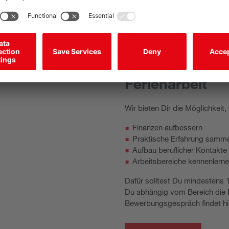
Ferienarbeit
Wir bieten Dir die Möglichkeit
Finanzen aufbessern
Praktische Erfahrung samm
Aufbau beruflicher Kontakte
Arbeitsbereiche kennenlern
Dafür solltest Du mindestens 
Du abhängig vom Bereich die Be
Bewerbungsgespräch findet hier