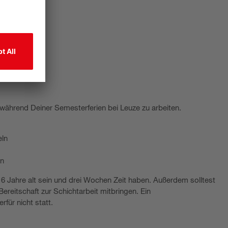
, während Deiner Semesterferien bei Leuze zu arbeiten.
eln
en
16 Jahre alt sein und drei Wochen Zeit haben. Außerdem solltest
reitschaft zur Schichtarbeit mitbringen. Ein
für nicht statt.