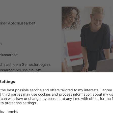
iner Abschlussarbeit
g
lussarbeit
 sich nach dem Semesterbeginn.
ussarbeit bei uns ein. Am
ner Abschlussarbeit für eine
ir passt, freuen wir uns über
Schreiben deiner
tadion sowie Germering