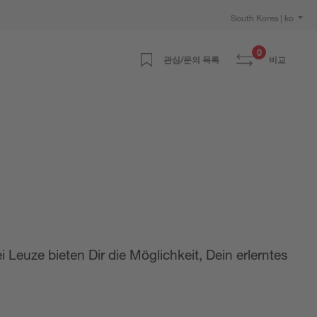
South Korea | ko
0
관심/문의 목록
비교
i Leuze bieten Dir die Möglichkeit, Dein erlerntes