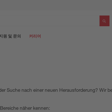
지원 및 문의
커리어
f der Suche nach einer neuen Herausforderung?
Wir be
Bereiche näher kennen: