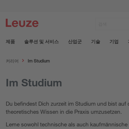
제품
솔루션 및 서비스
산업군
기술
기업
커리어
Im Studium
Im Studium
Du befindest Dich zurzeit im Studium und bist au
theoretisches Wissen in die Praxis umzusetzen.
Lerne sowohl technische als auch kaufmännische 