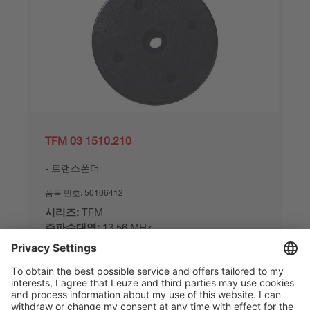
TFM 03 1510.210
트랜스폰더
품목 번호:
50106412
시리즈:
TFM
주파수대역:
13.56 MHz
적합한적용대상:
RFM
작동시최대주변온도:
-25 ... 85 °C
비교