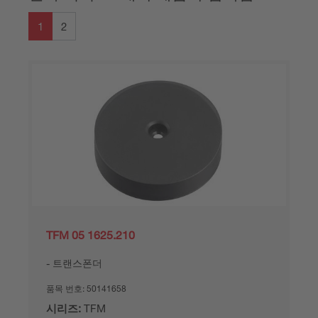
1
2
TFM 05 1625.210
트랜스폰더
품목 번호:
50141658
시리즈:
TFM