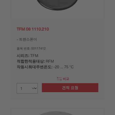
TFM 08 1110.210
트랜스폰더
품목 번호:
50117412
시리즈:
TFM
적합한적용대상:
RFM
작동시최대주변온도:
-20 ... 75 °C
비교
견적 요청