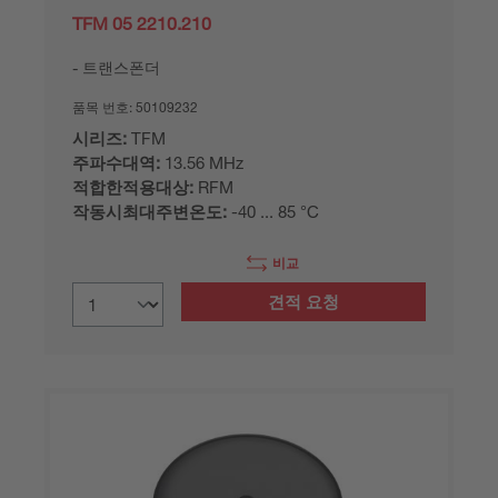
TFM 05 2210.210
트랜스폰더
품목 번호:
50109232
시리즈:
TFM
주파수대역:
13.56 MHz
적합한적용대상:
RFM
작동시최대주변온도:
-40 ... 85 °C
비교
견적 요청