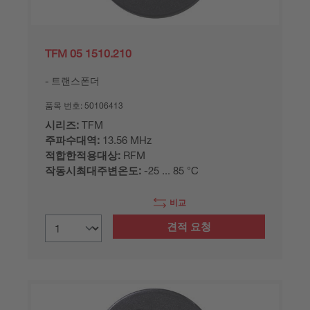
TFM 05 1510.210
트랜스폰더
품목 번호:
50106413
시리즈:
TFM
주파수대역:
13.56 MHz
적합한적용대상:
RFM
작동시최대주변온도:
-25 ... 85 °C
비교
견적 요청