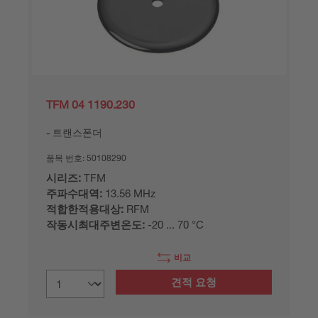
TFM 04 1190.230
트랜스폰더
품목 번호:
50108290
시리즈:
TFM
주파수대역:
13.56 MHz
적합한적용대상:
RFM
작동시최대주변온도:
-20 ... 70 °C
비교
견적 요청