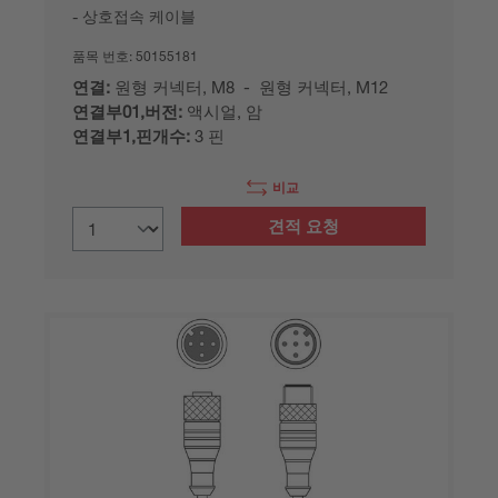
상호접속 케이블
품목 번호:
50155181
연결:
원형 커넥터, M8 - 원형 커넥터, M12
연결부01,버전:
액시얼, 암
연결부1,핀개수:
3 핀
비교
견적 요청