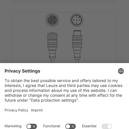
KDS 05 U-M12-5A-M12-5A-V1-030
상호접속 케이블
품목 번호:
50155178
연결:
원형 커넥터, M12 - 원형 커넥터, M12
연결부01,버전:
액시얼, 암
연결부1,핀개수:
5 핀