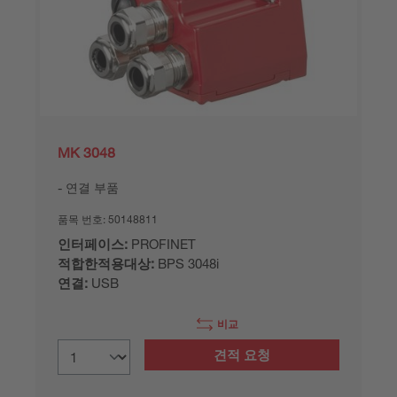
MK 3048
연결 부품
품목 번호:
50148811
인터페이스:
PROFINET
적합한적용대상:
BPS 3048i
연결:
USB
비교
견적 요청