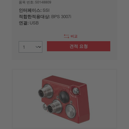
품목 번호:
50148809
인터페이스:
SSI
적합한적용대상:
BPS 3007i
연결:
USB
비교
견적 요청