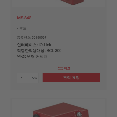
MS 342
후드
품목 번호:
50150597
인터페이스:
IO-Link
적합한적용대상:
BCL 300i
연결:
원형 커넥터
비교
견적 요청