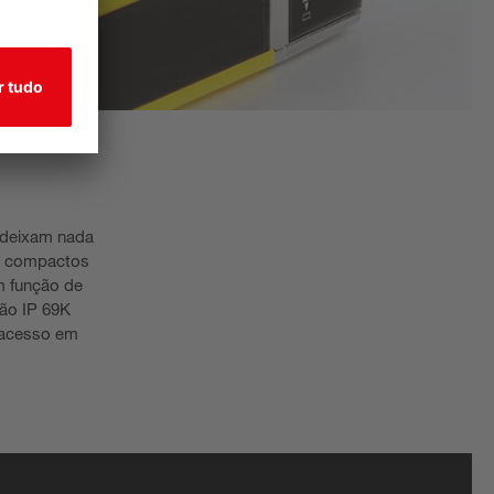
o deixam nada
 e compactos
m função de
ção IP 69K
 acesso em