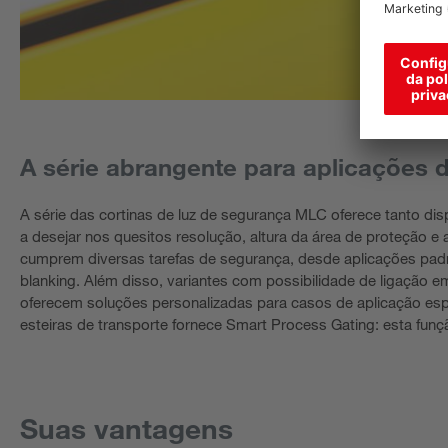
A série abrangente para aplicações 
A série das cortinas de luz de segurança MLC oferece tanto di
a desejar nos quesitos resolução, altura da área de proteção 
cumprem diversas tarefas de segurança, desde aplicações padr
blanking. Além disso, variantes com possibilidade de ligação 
oferecem soluções personalizadas para casos de aplicação es
esteiras de transporte fornece Smart Process Gating: esta fun
Suas vantagens