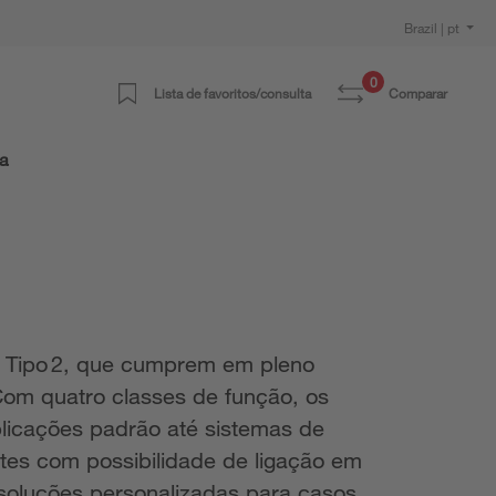
Brazil | pt
0
Lista de favoritos/consulta
Comparar
ra
 e Tipo 2, que cumprem em pleno
 Com quatro classes de função, os
licações padrão até sistemas de
ntes com possibilidade de ligação em
soluções personalizadas para casos