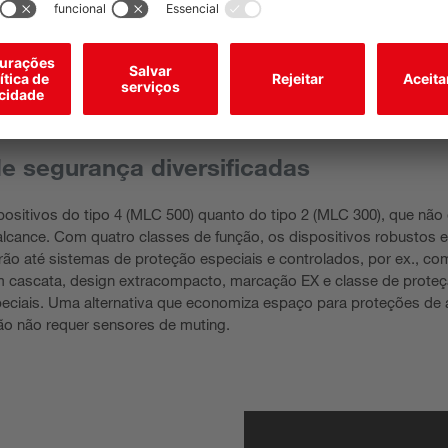
de segurança diversificadas
spositivos do tipo 4 (MLC 500) quanto do tipo 2 (MLC 300), que nã
e alcance. Com quatro classes de função, os dispositivos robustos
ão até sistemas de proteção especiais e controlados, por ex., co
em cascata, design extracompacto, marcação EX e classe de prote
peciais. Uma alternativa que economiza espaço para proteções de
ção não requer sensores de muting.