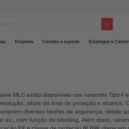
ias
Empresa
Contato e suporte
Empregos e Carrei
série MLC estão disponíveis nas variantes Tipo 4
resolução, altura da área de proteção e alcance.
cumprem diversas tarefas de segurança, desde ap
or ex., com função de blanking. Além disso, varia
cação EX e classe de proteção IP 69K oferecem 