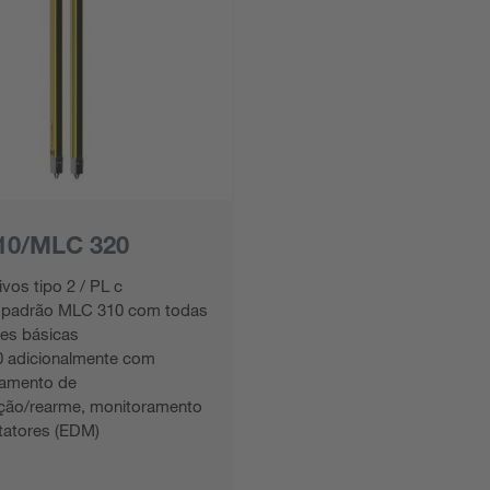
10/MLC 320
ivos tipo 2 / PL c
e padrão MLC 310 com todas
ões básicas
 adicionalmente com
vamento de
zação/rearme, monitoramento
tatores (EDM)