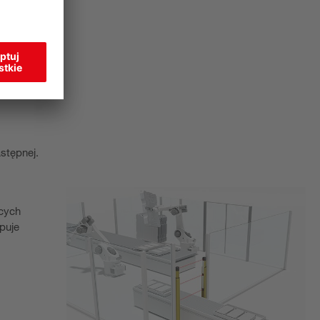
stępnej.
cych
puje
.