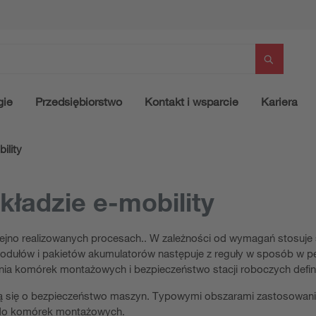
gie
Przedsiębiorstwo
Kontakt i wsparcie
Kariera
ility
kładzie e-mobility
ejno realizowanych procesach.. W zależności od wymagań stosuje 
odułów i pakietów akumulatorów następuje z reguły w sposób w pe
ania komórek montażowych i bezpieczeństwo stacji roboczych defi
ą się o bezpieczeństwo maszyn. Typowymi obszarami zastosowania 
 do komórek montażowych.