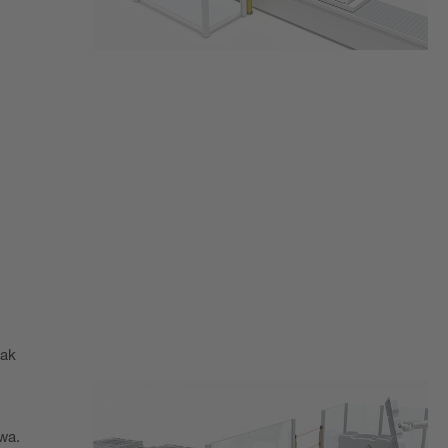
jak
wa.