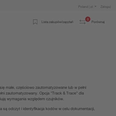
Poland | pl
Zaloguj
0
Lista zakupów/zapytań
Porównaj
się małe, częściowo zautomatyzowane lub w pełni
łni zautomatyzowany. Opcja "Track & Trace" dla
niują wymagania względem czujników.
są odczyt i identyfikacja kodów w celu dokumentacji,