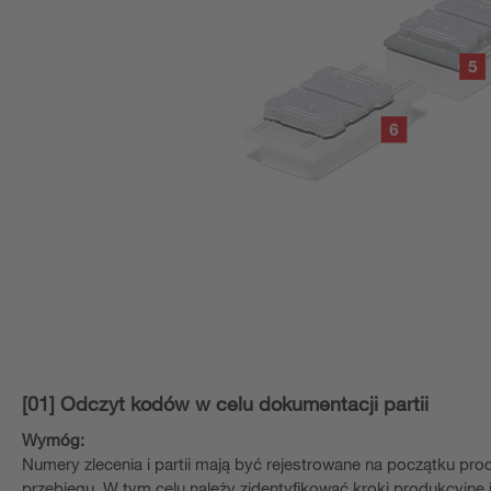
[01] Odczyt kodów w celu dokumentacji partii
Wymóg:
Numery zlecenia i partii mają być rejestrowane na początku pr
przebiegu. W tym celu należy zidentyfikować kroki produkcyjn