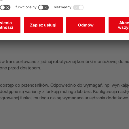
 transportowane z jednej robotycznej komórki montażowej do na
zone przed dostępem.
 dostęp do przenośników. Odpowiednio do wymagań, np. wynikają
dostępne są warianty z funkcją mutingu lub bez. Konfiguracja nastę
egrowanej funkcji mutingu nie są wymagane urządzenia dodatkowe