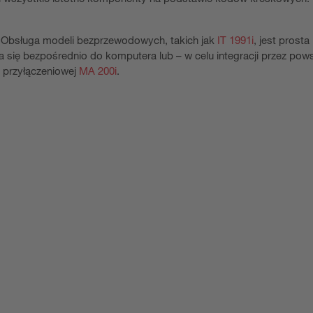
dów. Obsługa modeli bezprzewodowych, takich jak
IT 1991i
, jest prosta
za się bezpośrednio do komputera lub – w celu integracji przez po
ki przyłączeniowej
MA 200i
.