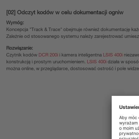
[02] Odczyt kodów w celu dokumentacji ogniw
Wymóg:
Koncepcja "Track & Trace" obejmuje również dokumentację każ
Zależnie od stosowanego systemu należy zarejestrować umiesz
Rozwiązanie:
Czytnik kodów
DCR 200i
i kamera inteligentna
LSIS 400i
niezawo
konstrukcją i prostym uruchomieniem.
LSIS 400i
działa w sposób
można online, w przeglądarce, dostosować ostrość i pole widze