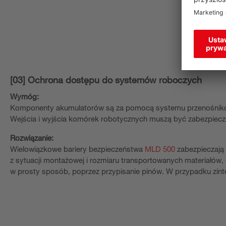
[03] Ochrona dostępu do systemów roboczych
Wymóg:
Komponenty akumulatorów są za pomocą systemu przenośników
Wejścia i wyjścia komórek robotycznych muszą być zabezpiec
Rozwiązanie:
Wielowiązkowe bariery bezpieczeństwa
MLD 500
zabezpieczają
z sytuacji montażowej i rozmiaru transportowanych materiałów, 
w prosty sposób, poprzez przypisanie pinów. W przypadku zint