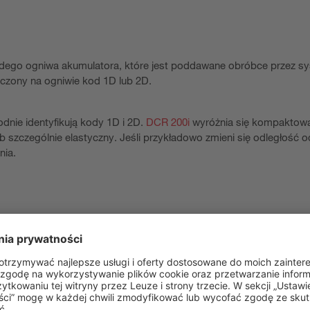
dego ogniwa akumulatora, które jest poddawane obróbce przez s
czony na ogniwie kod 1D lub 2D.
dnie identyfikują kody 1D i 2D.
DCR 200i
wyróżnia się kompaktow
 szczególnie elastyczny. Jeśli przykładowo zmieni się odległość o
nia.