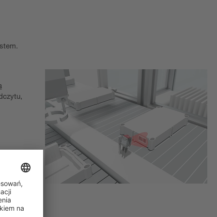
ystem.
ą
dczytu,