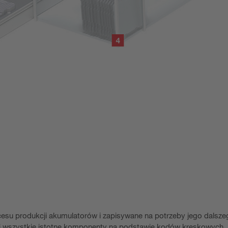
ocesu produkcji akumulatorów i zapisywane na potrzeby jego dalsz
e i wszystkie istotne komponenty na podstawie kodów kreskowych.