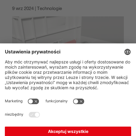
9 wrz 2024 | Technologie
Automatic identification systems such as 1D/2D-code
and RFID readers are tried-and-tested, indispensable
technologies for controlling industrial production
processes and logistics workflows in the supply chain.
At the same time, Industry 4.0 and IIoT have put