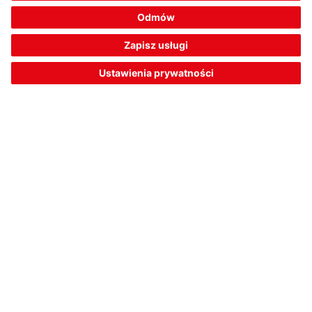
digitization at the focus of advancing automation. What
demands will in future be placed on modern
identification systems? Has the classic reader, which
forwards a code via a serial interface to a control,
become obsolete?
Pokaż artykuł
Technology report: RFID or bar
code?
10 paź 2022 | Technologie