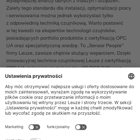
wydajniejszej analizy danych z maszyn i urządzeń.
Zalety tego standardu dla instalacji, optymalizacji pracy
i serwisowania można jednak wykorzystać tylko
z odpowiednią techniką czujnikową. Warto postawić
w tej kwestii na ekspertów technologii czujników,
posiadających portfolio produktów z certyfikacją OPC
UA oraz specjalistyczną wiedzę. To „Sensor People”
firmy Leuze, zawsze chętnie służący wsparciem. Dzięki
innowacyjnej technice czujnikowej Leuze z certyfikacją
OPC UA, takiej jak czytnik kodów 2D DCR 248i oraz
czytnik kodów 1D BCL 348i, użytkownicy mogą
przenieść swoje instalacje na nowy poziom wydajności.