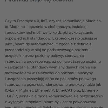
Czy to Przemysł 4.0, IIoT, czy też komunikacja Machine-
to-Machine – łączenie w sieć maszyn, instalacji
i produktów jest możliwe tylko dzięki wykorzystaniu
odpowiednich standardów. Eksperci często opisują je
jako „piramidę automatyzacji”: zgodnie z definicją
przechodzi się w niej od podstawowego poziomu –
urządzeń – przez poziomy polowy, sterowania
i sterowania procesowego, aż do najwyższego poziomu
– zarządzania. Standardy wymiany danych różnią się
możliwościami w zależności od poziomu: Maszyny
i urządzenia przesyłają dane do poziomów polowego
i sterowania przez ustandaryzowane protokoły, takie jak
IO-Link, Profinet, Ethernet/IP, EtherCAT oraz Ethernet-
TCP/IP, jednak nie mogą komunikować się bezpośrednio
z wyższymi stopniami piramidy. Jest to powodowane
tym, że ani magistrali fieldbus nie można skalować aż do