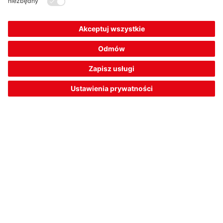
Również do kodów kreskowych 2D dostępne są skanery
z certyfikacją OPC UA, na przykład DCR 248i. Leuze stale
opracowuje nowe linie produktów z certyfikacją OPC UA do
wydajnej pracy w systemach IIoT oraz Przemysłu 4.0.
The Sensor People