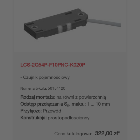
LCS-2Q54P-F10PNC-K020P
Czujnik pojemnościowy
Numer artykułu:
50154120
Rodzaj montażu:
na równi z powierzchnią
Odstęp przełączania S
, maks.:
1 ... 10 mm
n
Przyłącze:
Przewód
Konstrukcja:
prostopadłościenny
322,00 zł*
Cena katalogowa: