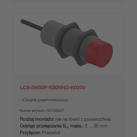
LCS-2M30P-N30NNO-K020V
Czujnik pojemnościowy
Numer artykułu:
50136627
Rodzaj montażu:
nie na równi z powierzchnią
Odstęp przełączania S
, maks.:
2 ... 30 mm
n
Przyłącze:
Przewód