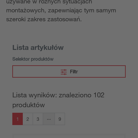
używane w różnych sytuacjach
montażowych, zapewniając tym samym
szeroki zakres zastosowań.
Lista artykułów
Selektor produktów
Filtr
Lista wyników: znaleziono 102
produktów
1
2
3
9