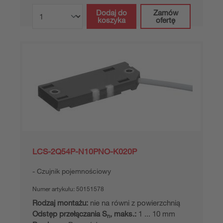
Dodaj do
Zamów
koszyka
ofertę
LCS-2Q54P-N10PNO-K020P
Czujnik pojemnościowy
Numer artykułu:
50151578
Rodzaj montażu:
nie na równi z powierzchnią
Odstęp przełączania S
, maks.:
1 ... 10 mm
n