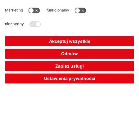
Rodzaj montażu:
nie na równi z powierzchnią
Odstęp przełączania S
, maks.:
2 ... 30 mm
n
Przyłącze:
Przewód
Konstrukcja:
cylindryczny
272,00 zł*
Cena katalogowa:
Twoja cena:
Zaloguj się
Dostępność od ręki
Porównaj
Dodaj do
Zamów
koszyka
ofertę
1
2
3
9
Dane artykułu z: 6.08.2026