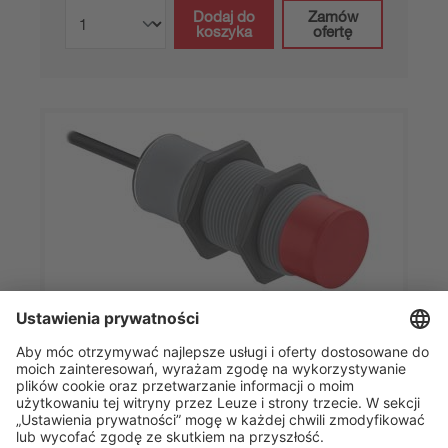
Dodaj do
Zamów
koszyka
ofertę
LCS-2M30P-N30PNO-K020V
Czujnik pojemnościowy
Numer artykułu:
50136625