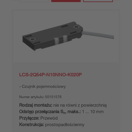
LCS-2Q54P-N10NNO-K020P
Czujnik pojemnościowy
Numer artykułu:
50151576
Rodzaj montażu:
nie na równi z powierzchnią
Odstęp przełączania S
, maks.:
1 ... 10 mm
n
Przyłącze:
Przewód
Konstrukcja:
prostopadłościenny