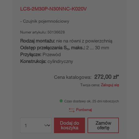
LCS-2M30P-N30NNC-K020V
Czujnik pojemnościowy
Numer artykułu:
50136628
Rodzaj montażu:
nie na równi z powierzchnią
Odstęp przełączania S
, maks.:
2 ... 30 mm
n
Przyłącze:
Przewód
Konstrukcja:
cylindryczny
272,00 zł*
Cena katalogowa:
Twoja cena:
Zaloguj się
Czas dostawy ok. 25 dni roboczych
Porównaj
Dodaj do
Zamów
koszyka
ofertę