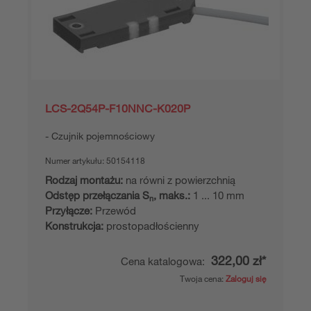
LCS-2Q54P-F10NNC-K020P
Czujnik pojemnościowy
Numer artykułu:
50154118
Rodzaj montażu:
na równi z powierzchnią
Odstęp przełączania S
, maks.:
1 ... 10 mm
n
Przyłącze:
Przewód
Konstrukcja:
prostopadłościenny
322,00 zł*
Cena katalogowa:
Twoja cena:
Zaloguj się