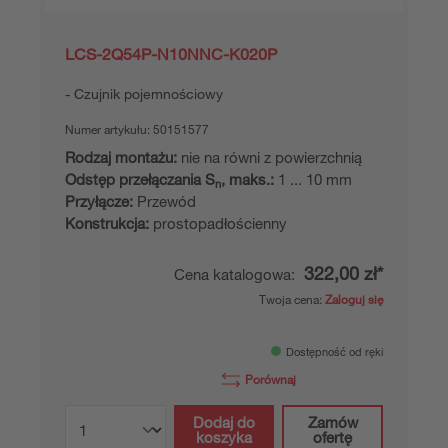
LCS-2Q54P-N10NNC-K020P
Czujnik pojemnościowy
Numer artykułu:
50151577
Rodzaj montażu:
nie na równi z powierzchnią
Odstęp przełączania S
, maks.:
1 ... 10 mm
n
Przyłącze:
Przewód
Konstrukcja:
prostopadłościenny
322,00 zł*
Cena katalogowa:
Twoja cena:
Zaloguj się
Dostępność od ręki
Porównaj
Dodaj do
Zamów
koszyka
ofertę