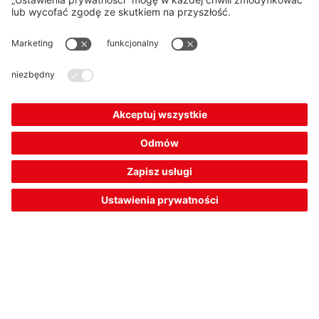
koszyka
ofertę
MC330-S2M8-A
Czujnik kodowany magnetycznie
Numer artykułu:
63001126
Konstrukcja:
cylindryczny