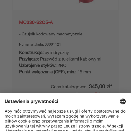
MC330-S2C5-A
Czujnik kodowany magnetycznie
Numer artykułu:
63001121
Konstrukcja:
cylindryczny
Przyłącze:
Przewód z tulejkami kablowymi
Uzbrojenie styków:
2NO
Punkt wyłączania (OFF), min.:
15 mm
345,00 zł*
Cena katalogowa:
Twoja cena:
Zaloguj się
Dostępność od ręki
Porównaj
Dodaj do
Zamów