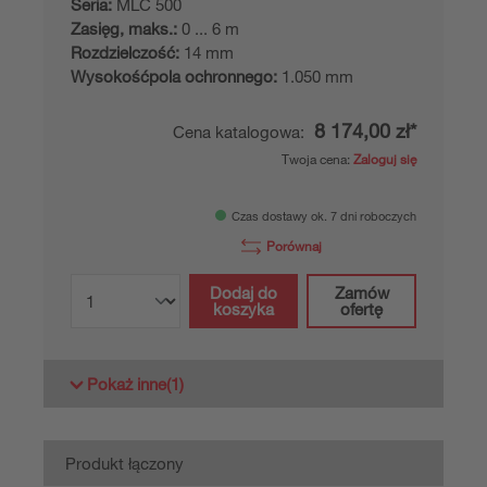
MLC500T14-1050
Nadajnik optoelektronicznej kurtyny
bezpieczeństwa
Numer artykułu:
68000110
Seria:
MLC 500
Zasięg, maks.:
0 ... 6 m
Rozdzielczość:
14 mm
Wysokośćpola ochronnego:
1.050 mm
8 174,00 zł*
Cena katalogowa:
Twoja cena:
Zaloguj się
Czas dostawy ok. 7 dni roboczych
Porównaj