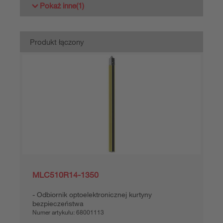
Twoja cena:
Zaloguj się
Czas dostawy ok. 7 dni roboczych
Porównaj
Dodaj do
Zamów
koszyka
ofertę
Pokaż inne
(1)
Produkt łączony