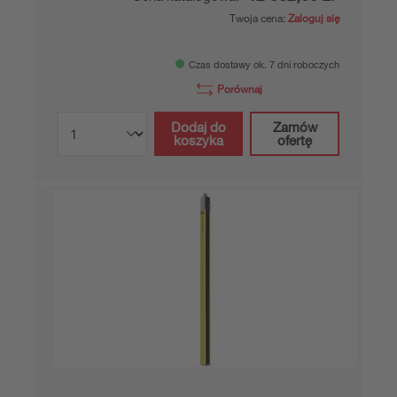
Odbiornik optoelektronicznej kurtyny
bezpieczeństwa
Numer artykułu:
68001112
Seria:
MLC 500
Rozdzielczość:
14 mm
Wysokośćpola ochronnego:
1.200 mm
12 882,00 zł*
Cena katalogowa:
Twoja cena:
Zaloguj się
Czas dostawy ok. 7 dni roboczych
Porównaj
Dodaj do
Zamów
koszyka
ofertę