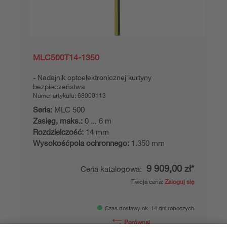
Dodaj do
Zamów
koszyka
ofertę
MLC500T14-1350
Nadajnik optoelektronicznej kurtyny
bezpieczeństwa
Numer artykułu:
68000113
Seria:
MLC 500
Zasięg, maks.:
0 ... 6 m