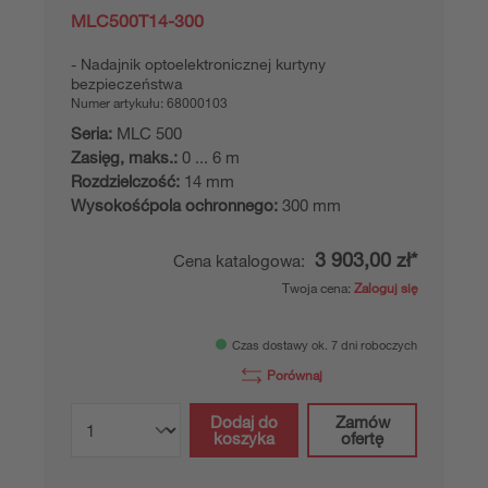
MLC500T14-300
Nadajnik optoelektronicznej kurtyny
bezpieczeństwa
Numer artykułu:
68000103
Seria:
MLC 500
Zasięg, maks.:
0 ... 6 m
Rozdzielczość:
14 mm
Wysokośćpola ochronnego:
300 mm
3 903,00 zł*
Cena katalogowa:
Twoja cena:
Zaloguj się
Czas dostawy ok. 7 dni roboczych
Porównaj
Dodaj do
Zamów
koszyka
ofertę