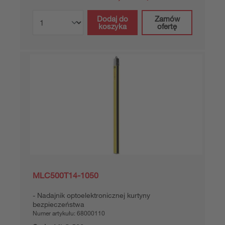
Rozdzielczość:
14 mm
Wysokośćpola ochronnego:
1.050 mm
11 584,00 zł*
Cena katalogowa:
Twoja cena:
Zaloguj się
Czas dostawy ok. 7 dni roboczych
Porównaj
Dodaj do
Zamów
koszyka
ofertę