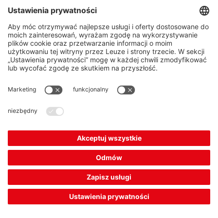
Rozdzielczość:
14 mm
Wysokośćpola ochronnego:
1.350 mm
9 909,00 zł*
Cena katalogowa:
Twoja cena:
Zaloguj się
Czas dostawy ok. 14 dni roboczych
Porównaj
Dodaj do
Zamów
koszyka
ofertę
Pokaż inne
(1)
Produkt łączony