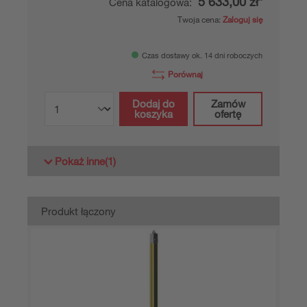
5 633,00 zł*
Cena katalogowa:
Twoja cena:
Zaloguj się
Czas dostawy ok. 14 dni roboczych
Porównaj
Dodaj do
Zamów
koszyka
ofertę
Pokaż inne
(1)
Produkt łączony