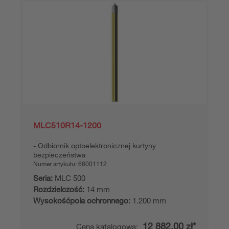
Dodaj do
Zamów
koszyka
ofertę
Pokaż inne
(1)
Produkt łączony
MLC510R14-1200