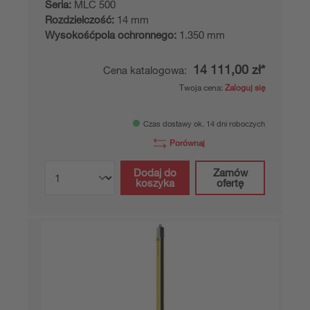
MLC510R14-1350
Odbiornik optoelektronicznej kurtyny
bezpieczeństwa
Numer artykułu:
68001113
Seria:
MLC 500
Rozdzielczość:
14 mm
Wysokośćpola ochronnego:
1.350 mm
14 111,00 zł*
Cena katalogowa:
Twoja cena:
Zaloguj się
Czas dostawy ok. 14 dni roboczych
Porównaj