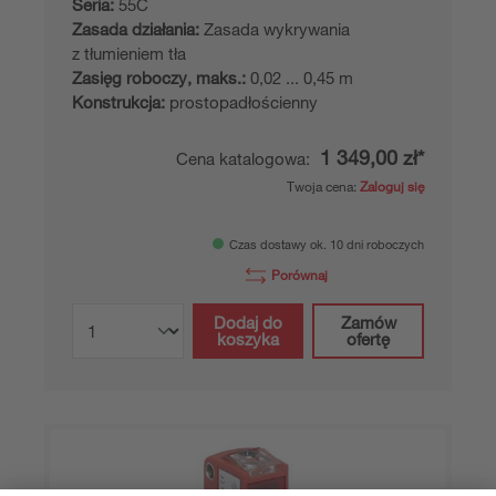
Seria:
55C
Zasada działania:
Zasada wykrywania
z tłumieniem tła
Zasięg roboczy, maks.:
0,02 ... 0,45 m
Konstrukcja:
prostopadłościenny
1 349,00 zł*
Cena katalogowa:
Twoja cena:
Zaloguj się
Czas dostawy ok. 10 dni roboczych
Porównaj
Dodaj do
Zamów
koszyka
ofertę