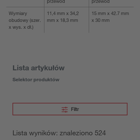
przewód
przewód
Wymiary
11,4 mm x 34,2
15 mm x 42.7 mm
obudowy (szer.
mm x 18,3 mm
x 30 mm
x wys. x dł.)
Lista artykułów
Selektor produktów
Filtr
Lista wyników: znaleziono 524