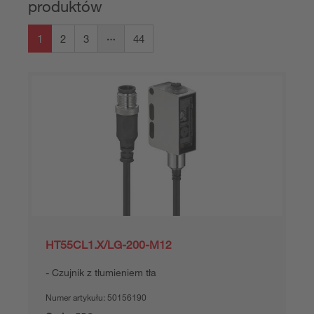
produktów
1
2
3
44
HT55CL1.X/LG-200-M12
Czujnik z tłumieniem tła
Numer artykułu:
50156190