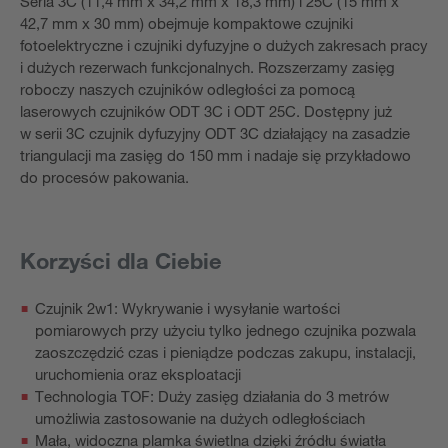
Seria 3C (11,4 mm x 34,2 mm x 18,3 mm) i 25C (15 mm x
42,7 mm x 30 mm) obejmuje kompaktowe czujniki
fotoelektryczne i czujniki dyfuzyjne o dużych zakresach pracy
i dużych rezerwach funkcjonalnych. Rozszerzamy zasięg
roboczy naszych czujników odległości za pomocą
laserowych czujników ODT 3C i ODT 25C. Dostępny już
w serii 3C czujnik dyfuzyjny ODT 3C działający na zasadzie
triangulacji ma zasięg do 150 mm i nadaje się przykładowo
do procesów pakowania.
Korzyści dla Ciebie
Czujnik 2w1: Wykrywanie i wysyłanie wartości
pomiarowych przy użyciu tylko jednego czujnika pozwala
zaoszczędzić czas i pieniądze podczas zakupu, instalacji,
uruchomienia oraz eksploatacji
Technologia TOF: Duży zasięg działania do 3 metrów
umożliwia zastosowanie na dużych odległościach
Mała, widoczna plamka świetlna dzięki źródłu światła