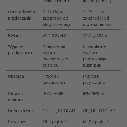
(klasa lasera 1)
(klasa lasera 1)
Częstotliwość
7–15 Hz, w
7–15 Hz, w
przełączania
zależności od
zależności od
stopnia remisji
stopnia remisji
IO-Link
V1.1 (COM3)
V1.1 (COM3)
Wyjście
2 niezależne
2 niezależne
przełączające
wyjścia
wyjścia
przełączające,
przełączające,
push-pull
push-pull
Obsługa
Przycisk
Przycisk
przyuczania
przyuczania
Stopień
IP67/IP69K
IP67/IP69K
ochrony
Dopuszczenia
CE, UL, ECOLAB
CE, UL, ECOLAB
Przyłącze
M8 / pigtail /
M12 / pigtail /