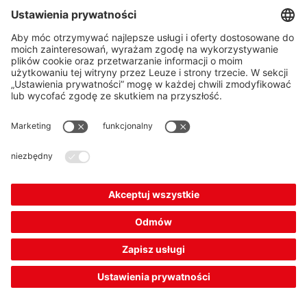
HT3C.V/2X-M8
Czujnik z tłumieniem tła
Numer artykułu:
50155533
Seria:
3C
Zasada działania:
Zasada wykrywania
z tłumieniem tła
Zasięg roboczy, maks.:
0,015 ... 0,15 m
Konstrukcja:
prostopadłościenny
746,00 zł*
Cena katalogowa: