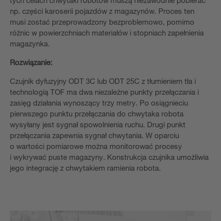
tych celach chwytaki robotów muszą niezawodnie pobierać
np. części karoserii pojazdów z magazynów. Proces ten
musi zostać przeprowadzony bezproblemowo, pomimo
różnic w powierzchniach materiałów i stopniach zapełnienia
magazynka.
Rozwiązanie:
Czujnik dyfuzyjny ODT 3C lub ODT 25C z tłumieniem tła i
technologią TOF ma dwa niezależne punkty przełączania i
zasięg działania wynoszący trzy metry. Po osiągnieciu
pierwszego punktu przełączania do chwytaka robota
wysyłany jest sygnał spowolnienia ruchu. Drugi punkt
przełączania zapewnia sygnał chwytania. W oparciu
o wartości pomiarowe można monitorować procesy
i wykrywać puste magazyny. Konstrukcja czujnika umożliwia
jego integrację z chwytakiem ramienia robota.